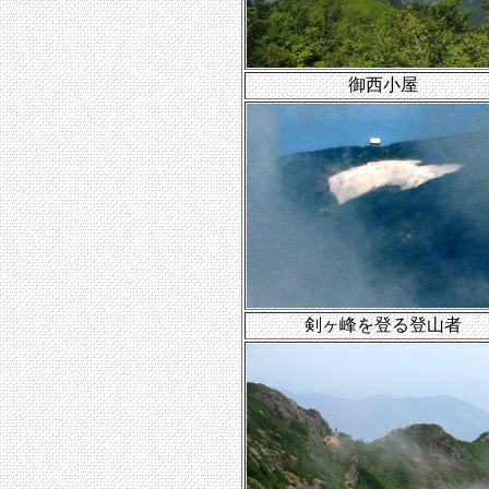
御西小屋
剣ヶ峰を登る登山者