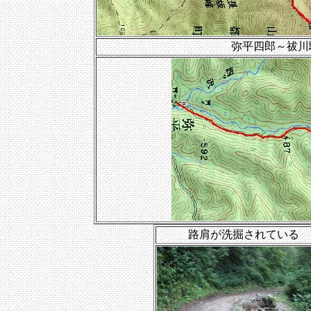
弥平四郎～祓川
路肩が洗掘されている