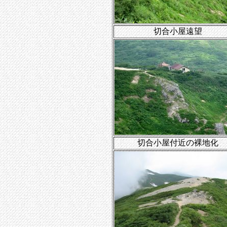
切合小屋遠望
切合小屋付近の裸地化