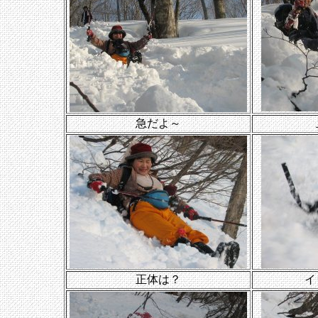
急だよ～
正体は？
イ