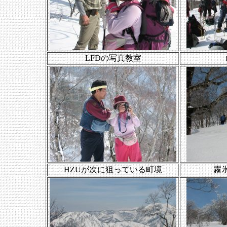
LFDの写真教室
HZUが次に狙っている町境
霧