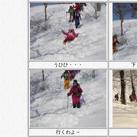
うひひ・・・
下
行くわよ～