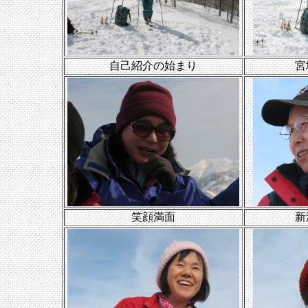
自己紹介の始まり
宮
笑顔満面
新