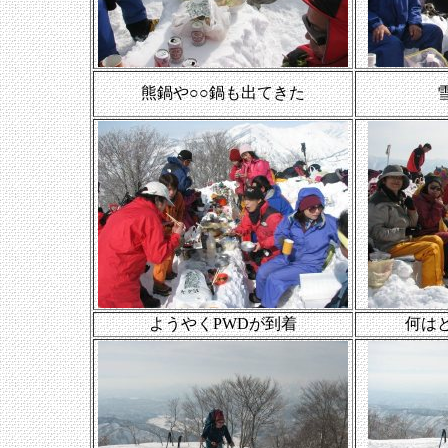
熊鍋や○○鍋も出てきた
ようやくPWDが到着
何は