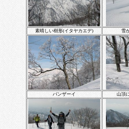
素晴しい樹形(イタヤカエデ)
雪
バンザーイ
山頂