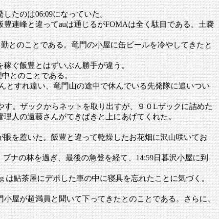
たのは06:09になっていた。
連峰と違ってauは通じるがFOMAは全く駄目である。土嚢
て出勤とのことである。竜門の小屋に缶ビールを冷やしてきたと
を稼ぐ飯豊とはずいぶん勝手が違う。
休憩中とのことである。
んとすれ違い、竜門山の途中で休んでいる先発隊に追いつい
に冷やす。ザックからネットを取り出すが、９０Lザックに詰めた
管理人の遠藤さんがてきぱきと上にあげてくれた。
が眼を惹いた。飯豊と違って乾燥したお花畑に沢山咲いてお
を取り、ブナの林を過ぎ、最後の急登を経て、14:59日暮沢小屋に到
ang は鮎茶屋にデポした車の中に寝具を忘れたことに気づく。
門小屋が超満員と聞いて下ってきたとのことである。さらに、