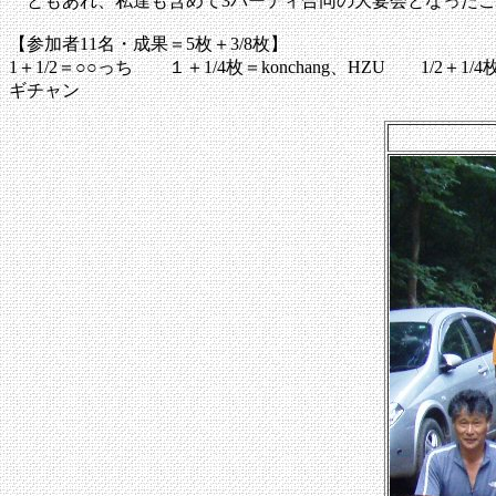
ともあれ、私達も含めて3パーティ合同の大宴会となったこ
【参加者11名・成果＝5枚＋3/8枚】
1＋1/2＝○○っち １＋1/4枚＝konchang、HZU 1/2＋
ギチャン