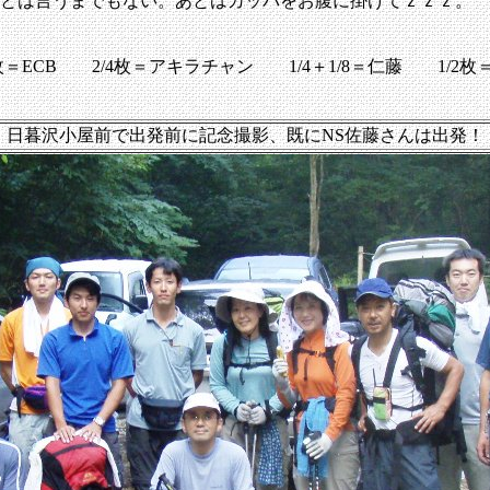
とは言うまでもない。あとはカッパをお腹に掛けてｚｚｚ。
1/4枚＝ECB 2/4枚＝アキラチャン 1/4＋1/8＝仁藤 1/2
日暮沢小屋前で出発前に記念撮影、既にNS佐藤さんは出発！