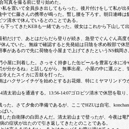
集合写真を撮る前に登り始めた。
を置いて全員歩き出してもらった。後片付けをして私が出発し
中で仁藤さんの携帯が鳴った。暫し腰を下ろす。朝日連峰は飯豊
ビツ清水で休んでいるとのことである。
小屋から下ってきたKEBも一緒であった。彼女はこれから下山し
初だけで、あとはだらだら登りが続き、急登でぐんぐん高度
miさんが休んでいた。無線で確認すると先発組は日陰を求め鞍部で
事があるので先に荷物を小屋まで上げてきたというNS鶴岡さ
1:44竜門小屋に到着した。さっそく持参した缶ビールを豊富な水
労が分かるね」と話しながら、無事出産。小屋の中に運ぶと、
は冷えたスイカに舌鼓を打った。
はハクサンイチゲを始めとするお花畑、特にミヤマリンドウ
:24清太岩山を通過する。13:56-14:07ゴロビツ清水で休憩
が残った。さて夕食の準備であるが、ここでHZUは自宅、konch
っぱい。
した自衛隊の白田さんだ。清太岩山まで登ったが、今夜は竜
射病の症状が出たので引き返してきたとのことである。