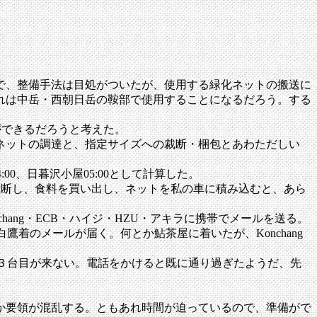
で、整備手法は目処がついたが、使用する緑化ネットの搬送に
れは中岳・西朝日岳の鞍部で使用することになるだろう。する
とができるだろうと考えた。
ネットの調達と、指定サイズへの裁断・梱包とあわただしい
:00、日暮沢小屋05:00として計算した。
裁断し、食料を買い出し、ネットを私の車に積み込むと、あら
hang・ECB・ハイジ・HZU・アキラに携帯でメールを送る。
着のメールが届く。何とか鮎茶屋に着いたが、Konchang
で３台目が来ない。電話をかけると既に通り過ぎたようだ、先
か要領が混乱する。ともあれ時間が迫っているので、準備がで