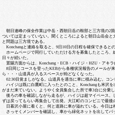
朝日連峰の保全作業は中岳・西朝日岳の鞍部と三方境の2箇
ついては定まっていない。聞くところによると朝日山岳会と
と問題は三方境である。
Konchangと連絡を取ると、9日10日の日程を確保でき
ホームページで同行していただける方を募集したところ、総
日々が続いた。
置賜方面からは、Konchang・ECB・ハイジ・HZU・アキラ(
8日同じコースを登ったKEBから各種状況報告のメールが
ら・・・山道具が入るスペースが殆どなくなった。
02:30目覚ましがなる。山道具を適当に車に積み込む。コンビ
ハイジは既に白鷹町に入ったとのこと、Konchangも米沢
がまだ来ていない。ようやく全員集合した所で車3台に分乗
後ろの車を確認しながら走るが、ハイジは超マイペース。しか
ずは戻ってもらい再集合して出発。大江町のコンビニで最後
日暮沢小屋に着くと、何と道路に車が溢れている。今日は
さっそくメンバーを確認し、車から緑化ネットを出してパッ