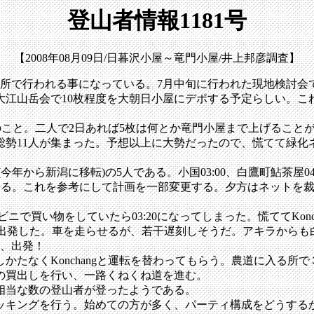
登山者情報1181号
【2008年08月09日/日暮沢小屋～竜門小屋/井上邦彦調査】
所で行われる事になっている。7月中旬に行われた現地検討会
大江山岳会で10枚程度を大朝日小屋にデポする予定らしい。こ
るとのこと。二人で2日あれば5枚は何とか竜門小屋まで上げるこ
勢11人が集まった。予想以上に大勢だったので、慌てて緑化
今年から新潟に移転)の5人である。小国03:00、白鷹町鮎茶屋04
来る。これを参考にして計画を一部変更する。夕方はネットを
ニで買い物をしていたら03:20になってしまった。慌ててKonc
を出発した。車を走らせるが、若干遅刻しそうだ。アキラからも白鷹
し、出発！
たなくKonchangと運転を替わってもらう。農道に入る所
の買出しを行い、一路くねくね道を進む。
相当な数の登山者が登ったようである。
キングを行う。始めての方が多く、パーティ構成をどうする