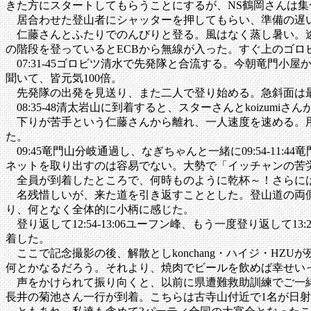
きた方にスタートしてもらうことにするが、NS鶴岡さんは
居合わせた登山者にシャッターを押してもらい、準備の遅い私
仁藤さんとふたりでのんびりと登る。風はなく蒸し暑い。途
の階段を登っているとECBから無線が入った。すぐ上のゴロ
07:31-45ゴロビツ清水で先発隊と合流する。今朝竜門
聞いて、皆元気100倍。
先発隊の出発を見送り、また二人で登り始める。急斜面は最
08:35-48清太岩山に到着すると、スターさんとkoizu
下りが苦手という仁藤さんから離れ、一人速度を速める。用
た。
09:45竜門山分岐通過し、なぎちゃんと一緒に09:54-1
ネットを取り出すのは容易でない。大勢で「イッチャンの苦
全員が到着したところで、何時ものように乾杯～！さらに
名残惜しいが、来た道を引き返すこととした。登山道の両側
り、何となく全体的に小柄に感じた。
登り返して12:54-13:06ユーフン峰、もう一度登り返して13
着した。
ここで記念撮影の後、解散としkonchang・ハイジ・HZU
何とかなるだろう。それより、焼肉でビールを飲めば幸せい
声をかけられて振り向くと、以前に県遭難救助訓練でご一緒
長井の菊池さん一行が到着。こちらは古寺山付近で1名が日