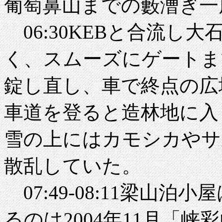
葡萄鼻山までの藪漕ぎ一
06:30KEBと合流し
く、スムーズにゲートま
錠し直し、車で終点の広場
車道を登ると造林地に入
雪の上にはカモシカやサ
散乱していた。
07:49-08:11梁山
るのは2004年11月「