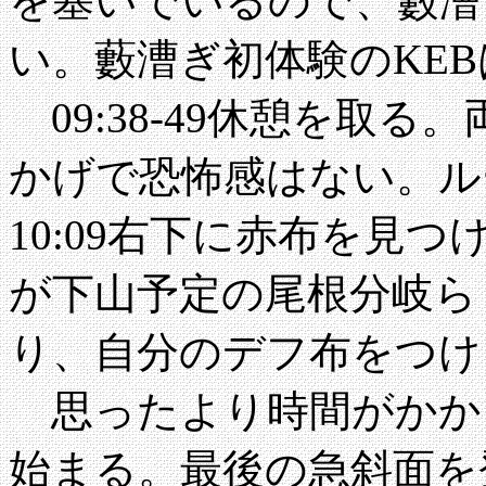
を塞いでいるので、藪漕
い。藪漕ぎ初体験のKE
09:38-49休憩を取
かげで恐怖感はない。ル
10:09右下に赤布を見
が下山予定の尾根分岐ら
り、自分のデフ布をつけ
思ったより時間がかか
始まる。最後の急斜面を