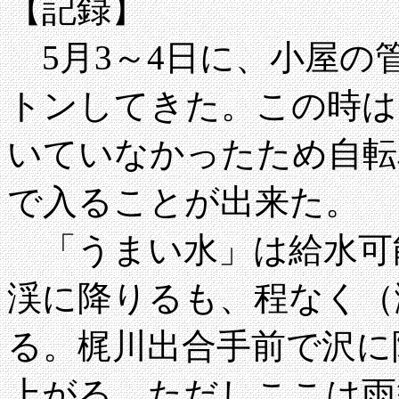
【記録】
5月3～4日に、小屋の
トンしてきた。この時は
いていなかったため自転
で入ることが出来た。
「うまい水」は給水可
渓に降りるも、程なく（
る。梶川出合手前で沢に
上がる。ただしここは雨