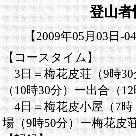
登山者情
【2009年05月03日
【コースタイム】
3日＝梅花皮荘（9時3
（10時30分）ー出合（1
4日＝梅花皮小屋（7時
場（9時50分）ー梅花皮