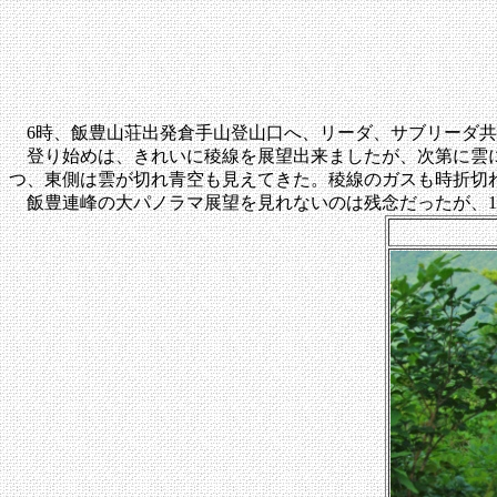
6時、飯豊山荘出発倉手山登山口へ、リーダ、サブリーダ共1
登り始めは、きれいに稜線を展望出来ましたが、次第に雲に被
つ、東側は雲が切れ青空も見えてきた。稜線のガスも時折切
飯豊連峰の大パノラマ展望を見れないのは残念だったが、1