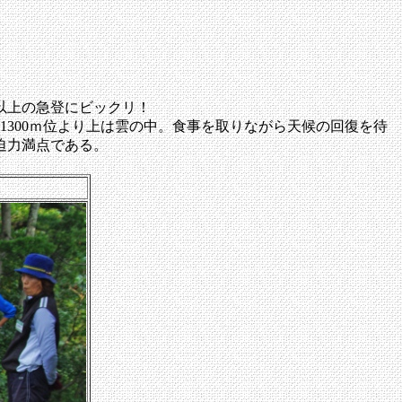
以上の急登にビックリ！
300ｍ位より上は雲の中。食事を取りながら天候の回復を待
迫力満点である。