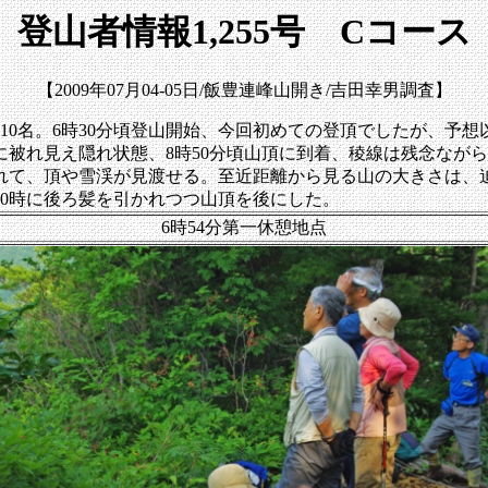
登山者情報1,255号 Cコース
【2009年07月04-05日/飯豊連峰山開き/吉田幸男調査】
0名。6時30分頃登山開始、今回初めての登頂でしたが、予想
れ見え隠れ状態、8時50分頃山頂に到着、稜線は残念ながら1
れて、頂や雪渓が見渡せる。至近距離から見る山の大きさは、
0時に後ろ髪を引かれつつ山頂を後にした。
6時54分第一休憩地点