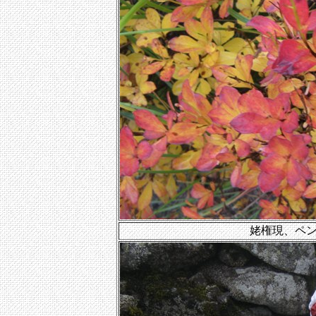
姥権現、ペ