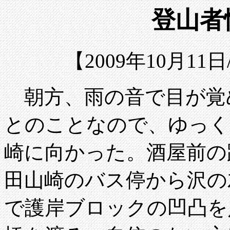
登山者情
【2009年10月1
朝方、雨の音で目が覚
とのことなので、ゆっく
崎に向かった。酒屋前の路
田山崎のバス停から沢の
で護岸ブロックの凹凸を