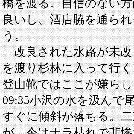
橋を渡る。自信のない方
良いし、酒店脇を通られ
う。
改良された水路が未改
を渡り杉林に入って行く
登山靴ではここが嫌らし
09:35小沢の水を汲ん
すぐに傾斜が落ちる。二
が、今はナラ枯れで悲惨