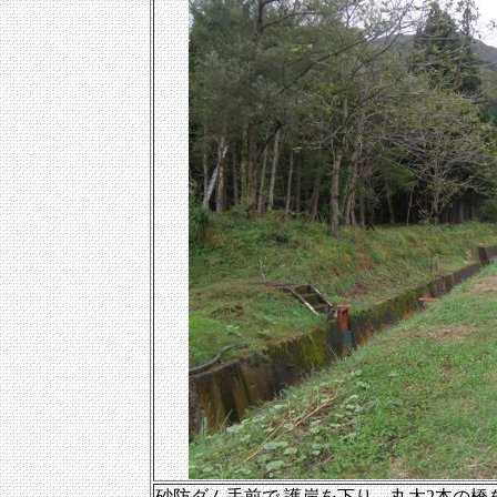
砂防ダム手前で,護岸を下り、丸太2本の