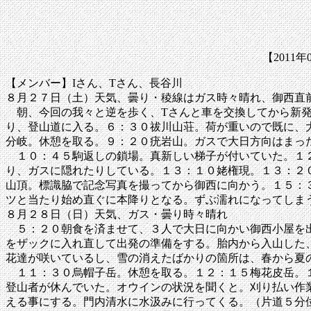
【2011
【メンバー】Iさん、Tさん、長谷川
８月２７日（土）天気、曇り・稜線はガス時々晴れ、御西直
朝、今回の我々と逆を歩く、Tさんと車を交換してから新発
り、登山道に入る。６：３０祓川山荘。荷が重いので既に、
分岐。休憩を取る。９：２０疣岩山。ガスで大日方向はまっ
１０：４５駒返しの鎖場。真新しい梯子が付いていた。１２
り、ガスに隠れたりしている。１３：１０姥権現。１３：２
山頂。標識脇で記念写真を撮ってから御西に向かう。１５：
ツと当たり始め直ぐに本降りとなる。ずぶ濡れになってしま
８月２８日（日）天気、ガス・曇り時々晴れ
５：２０朝食を済ませて、３人で大日に向かい御西小屋を出
をザックに入れ直して出発の準備をする。胎内から入山した
花達が咲いているし、雪の消えたばかりの箇所は、春から夏
１１：３０烏帽子岳。休憩を取る。１２：１５梅花皮岳。１
登山者が休んでいた。オウインの状況を聞くと。刈り払い作
える事にする。門内清水に水汲みに行ってくる。（片道５分