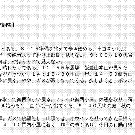
川芳幸調査】
どある。６：１５準備を終えて歩き始める。車道を少し戻
峠。稜線ガスッており上部良く見えない。９：００～１０疣岩
向は、やはりガスで見えない。
り晴れたりである。１２：５５草履塚。飯豊山本山が見えた
ながらきつい。１４：１５～３０本山小屋。１４：５０飯豊山
岐に戻る。やや、ガスが濃くなってくる。少し歩くと、ポツポ
を取って御西向かい戻る。７：４０御西小屋。休憩を取り、荷
歩き始めると、直ぐに汗が出てくる。９：４０天狗の庭。秋の
頂。ガスで眺望無し。山頂では、オウインを登ってきた日帰り
１４：１０門内小屋に着く。昨日の事もあり、今日の行動は終