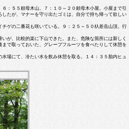
。６：５５頼母木山。７：１０～２０頼母木小屋。小屋まで引
ろしたが、マナーを守り出たゴミは、自分で持ち帰って欲しい
イチゲの二番花も咲いている。９：２５～５０杁差岳山頂。行
暑いが、比較的楽に下山できた。また、危険な箇所には新しく
後まで取っておいた、グレープフルーツを食べたりして休憩を
の水場にて、冷たい水を飲み休憩を取る。１４：３５胎内ヒュ