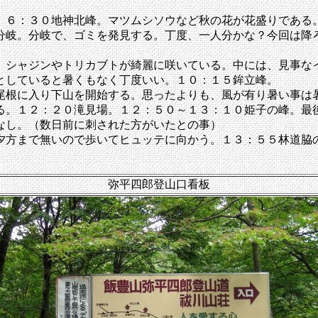
６：３０地神北峰。マツムシソウなど秋の花が花盛りである
分岐。分岐で、ゴミを発見する。丁度、一人分かな？今回は降
シャジンやトリカブトが綺麗に咲いている。中には、見事な
としていると暑くもなく丁度いい。１０：１５鉾立峰。
根に入り下山を開始する。思ったよりも、風が有り暑い事は
る。１２：２０滝見場。１２：５０～１３：１０姫子の峰。最
なし。（数日前に刺された方がいたとの事）
方まで無いので歩いてヒュッテに向かう。１３：５５林道脇
弥平四郎登山口看板