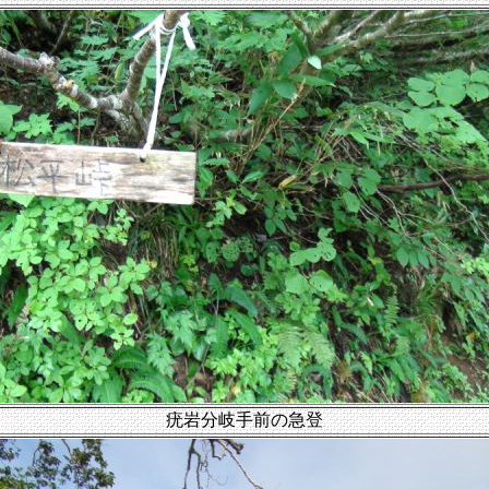
疣岩分岐手前の急登