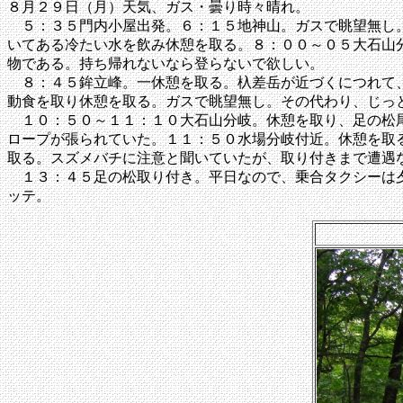
８月２９日（月）天気、ガス・曇り時々晴れ。
５：３５門内小屋出発。６：１５地神山。ガスで眺望無し。
いてある冷たい水を飲み休憩を取る。８：００～０５大石山
物である。持ち帰れないなら登らないで欲しい。
８：４５鉾立峰。一休憩を取る。杁差岳が近づくにつれて、
動食を取り休憩を取る。ガスで眺望無し。その代わり、じっ
１０：５０～１１：１０大石山分岐。休憩を取り、足の松尾
ロープが張られていた。１１：５０水場分岐付近。休憩を取
取る。スズメバチに注意と聞いていたが、取り付きまで遭遇
１３：４５足の松取り付き。平日なので、乗合タクシーは夕
ッテ。