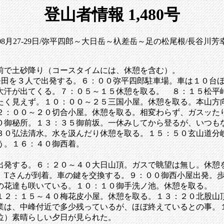
登山者情報 1,480号
年08月27-29日/弥平四郎～大日岳～杁差岳～足の松尾根/長谷
前で土砂降り（コースタイムには、休憩を含む）。
田を３人で出発する。６：００弥平四郎駐車場。車は１０台ほ
大汗が出てくる。７：０５～１５休憩を取る。 ８：１５松平
たく見えず。１０：００～２５三国小屋。休憩を取る。本山方
：００～２０切合小屋。休憩を取る。相変わらず、ガスッた
０御秘所。１３：３５御前坂。一休みしてから登るが、いつも
３０弘法清水。水を汲んだり休憩を取る。１５：５０玄山道分
う。１６：４０御西着。
発する。６：２０～４０大日山頂。ガスで眺望は無し。休憩
、Tさんが到着。車の鍵を交換する。９：００御西小屋出発。
の花達も咲いている。１０：１０御手洗ノ池。休憩を取る。
２：１５～４０梅花皮小屋。休憩を取る。１３：２０北股山
業は、中峰付近で多少残っているが、ほぼ終えているとの事。
位）素晴らしい夕日が見られた。