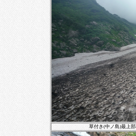
草付き(中ノ島)最上