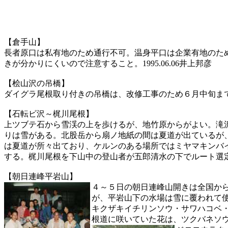
【倉手山】
長者原口は私有地のため通行不可。温身平口は企業有地のた
きが分かりにくいので注意すること。1995.06.06井上邦彦
【桧山沢の吊橋】
ダイグラ尾根取り付きの吊橋は、改修工事のため６月中旬まで通行
【石転ビ沢～梶川尾根】
上ツブテ石から雪渓の上を歩けるが、地竹原からがよい。滝
りは雪がある。北股岳から扇ノ地紙の間は夏道が出ているが
は夏道が所々出ており、ケルンのある場所ではミヤマキンバイ
する。梶川尾根を下山中の登山者が五郎清水の下でルート選定に
【朝日連峰平岩山】
４～５日の朝日連峰山開きは全国か
が、平岩山下の水場は雪に覆われて
キクザキイチリンソウ・サワハコベ
根道に咲いていた花は、ツクバネソ