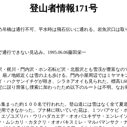
登山者情報171号
め吊橋は通行不可、平水時は飛石伝いに通れる。岩魚沢口は取
できない見込み。1995.06.06藤田栄一
沢・梶川・門内沢・ホン石転ビ沢・北股沢とも雪渓が豊富なの
、扇ノ地紙近くは雪の上も歩ける。門内小屋周辺ではミヤマキ
・ハクサンイチゲが咲き、シラネアオイも見られた。標高1,6
誤り滑落し捜索に加わったため以下のルートは不明。なお発見した
ら集まった約１００名で行われた
。登山道には雪はなく全て夏
使用できなかった。ブナ林に咲いていた花は、ミツバアケビ・
・エゾユズリハ・ウリハダカエデ・オオバユキザサ・エンレイ
ウ・ムシカリ・カタクリ・オオバキスミレ・マルバマンサク・