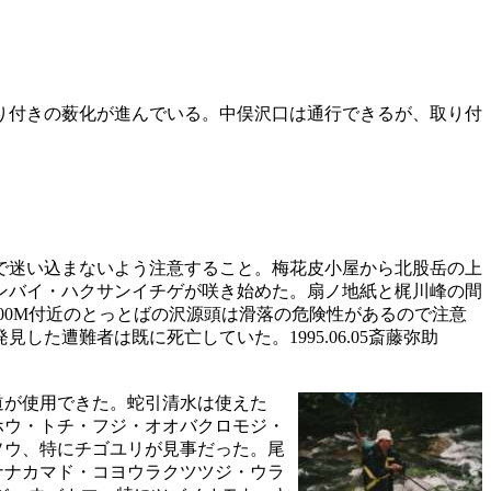
り付きの薮化が進んでいる。中俣沢口は通行できるが、取り付
で迷い込まないよう注意すること。梅花皮小屋から北股岳の上
ンバイ・ハクサンイチゲが咲き始めた。扇ノ地紙と梶川峰の間
00M付近のとっとばの沢源頭は滑落の危険性があるので注意
遭難者は既に死亡していた。1995.06.05斎藤弥助
道が使用できた。蛇引清水は使えた
ホウ・トチ・フジ・オオバクロモジ・
ソウ、特にチゴユリが見事だった。尾
ナナカマド・コヨウラクツツジ・ウラ