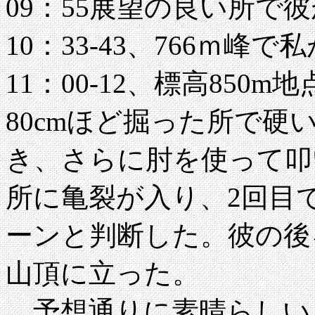
09：55展望の良い所で
10：33-43、766ｍ
11：00-12、標高85
80cmほど掘った所で硬
き、さらに肘を使って叩い
所に亀裂が入り、2回目
ーンと判断した。彼の後を追
山頂に立った。
予想通りに素晴らしい