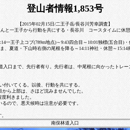
登山者情報1,853号
【2015年02月15日/二王子岳/長谷川芳幸調査】
さんと一王子から行動を共にする・長谷川 コースタイムに休
4一王子上コブ(789m地点)～9:43四合目～10:01独標(五合目
のまま、夏道・下山時右側の尾根を降る～14:11神社・休憩～15:14
拝道入口まで、先行者有り。先行者は、中尾根に向かったトレー
。
が追い付いてくる。以後、行動を共にする。
目から上部は、さほど沈みませんでした。
程度利きました。
いるので、悪天候時は注意が必要です。
す。
南俣林道入口