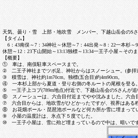
天気、曇り・雪 上部・地吹雪 メンバー、下越山岳会のS
【タイム】
6：43南俣～7：34神社～休憩～7：44出発～8：22一本杉～9:1
休憩～12：23下山開始～13:13独標～13:34一王子小屋～そ
【概要】
① 車は、南俣駐車スペースまで。
② 二王子神社までツボ足、神社からはスノーシュー。(参
③ 積雪は、神社約1m70cm。独標(五合目)約4m90cm。
④ 一本杉上部から夏道・登り右側の冬ルートの尾根を登る
⑤ 一王子上コブ(789m地点)付近で、下越山岳会のSさん
⑥ スノーシューは、六合目付近までやや沈みました。六合
⑦ 六合目からは、地吹雪がひどかったですが、視界はある
⑧ お花畑ポール・琵琶池ポールなど何カ所か雪に埋まって
⑨ 小屋の温度計は、氷点下５度でした。
⑩ 一王子小屋は、雪に殆ど埋まっているので中は、暗いで