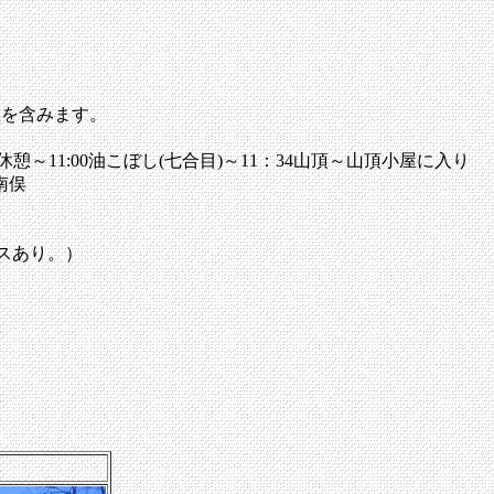
憩を含みます。
)・休憩～11:00油こぼし(七合目)～11：34山頂～山頂小屋に入り
南俣
スあり。）