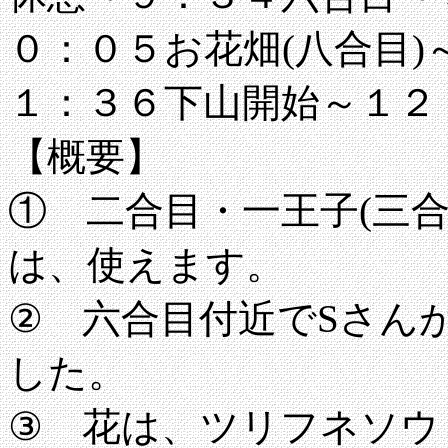
０：０５お花畑(八合目
１：３６下山開始～１２
【概要】
① 二合目・一王子(三合
は、使えます。
② 六合目付近でSさん
した。
③ 花は、ツリフネソウ