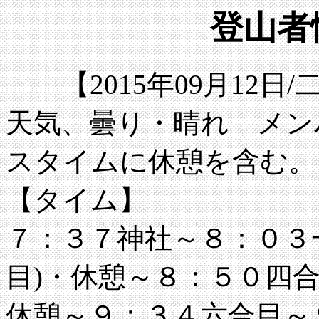
登山者情
【2015年09月12
天気、曇り・晴れ メン
スタイムに休憩を含む。
【タイム】
７：３７神社～８：０３
目)・休憩～８：５０四合
休憩～９：３４六合目～