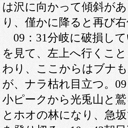
は沢に向かって傾斜があ
り、僅かに降ると再び右
09：31分岐に破損し
を見て、左上へ行くこと
わり、ここからはブナも
が、ナラ枯れ目立つ。09：3
小ピークから光兎山と鷲ヶ
とホオの林になり、急坂で