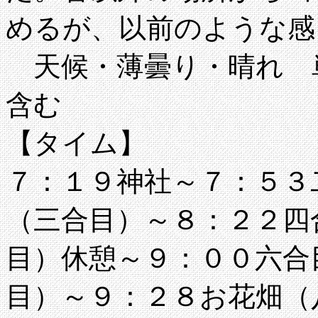
めるが、以前のような感
天候・薄曇り・晴れ 
含む
【タイム】
７：１９神社～７：５３
（三合目）～８：２２四
目）休憩～９：００六合
目）～９：２８お花畑（