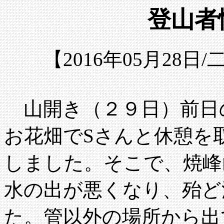
登山者情
【2016年05月28
山開き（２９日）前日の
お花畑でSさんと休憩を
しました。そこで、焼峰
水の出が悪くなり、殆ど
た。管以外の場所から出