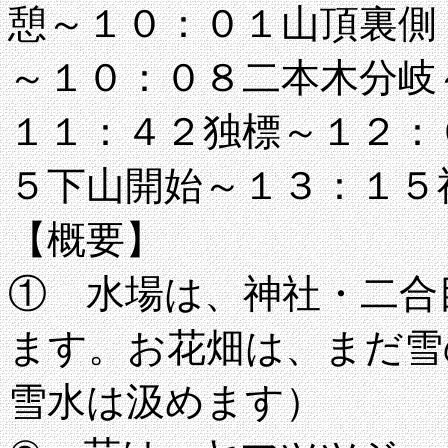
憩～１０：０１山頂裏側
～１０：０８二本木分岐
１１：４２独標～１２：
５下山開始～１３：１５
【概要】
① 水場は、神社・二合
ます。お花畑は、まだ雪
雪水は汲めます）