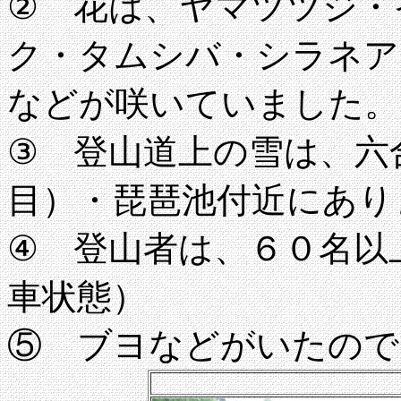
② 花は、ヤマツツジ・
ク・タムシバ・シラネア
などが咲いていました。
③ 登山道上の雪は、六
目）・琵琶池付近にあり
④ 登山者は、６０名以
車状態）
⑤ ブヨなどがいたので