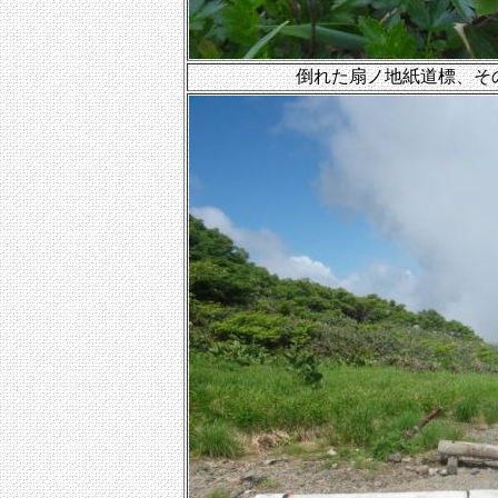
倒れた扇ノ地紙道標、そ