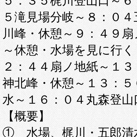
５：３５梶川登山口～６
５滝見場分岐～８：０４
川峰・休憩～９：４９扇
～休憩・水場を見に行く
２：４４扇ノ地紙～１３
神北峰・休憩～１３：５
水～１６：０４丸森登山
【概要】
① 水場、梶川・五郎清