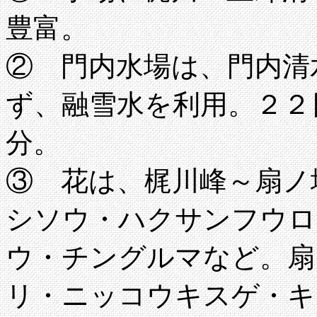
豊富。
② 門内水場は、門内清
ず、融雪水を利用。２２
分。
③ 花は、梶川峰～扇ノ
シソウ・ハクサンフウロ
ウ・チングルマなど。扇
リ・ニッコウキスゲ・キ