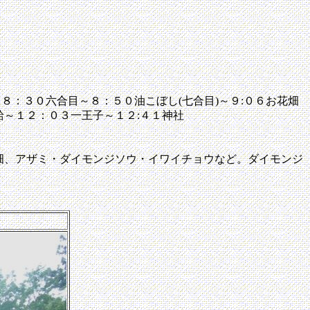
：３０六合目～８：５０油こぼし(七合目)～９:０６お花畑
給～１２：０３一王子～１２:４１神社
畑、アザミ・ダイモンジソウ・イワイチョウなど。ダイモンジ