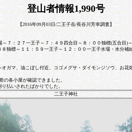
登山者情報1,990号
【2016年09月03日/二王子岳/長谷川芳幸調査】
７：２７一王子～７：４９四合目～８：００独標(五合目)～８
:３８独標～１１：５９一王子～１２：００一王子水場・水分補
シオガマ、油こぼし付近、コゴメグサ・ダイモンジソウ、お花
?差の各小屋が確認できました。
刈り払いされたばかりでした。
二王子神社