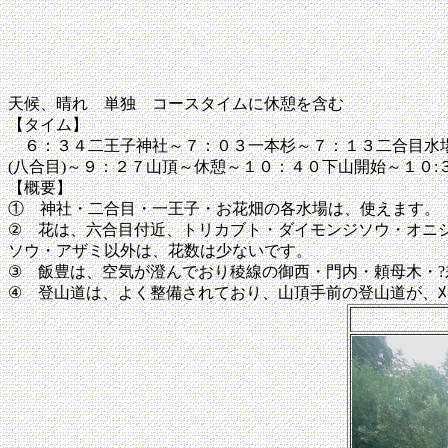
天候、晴れ 単独 コースタイムに休憩を含む
【タイム】
６：３４二王子神社～７：０３一本杉～７：１３二合目水場～
(八合目)～９：２７山頂～休憩～１０：４０下山開始～１０
【概要】
① 神社・二合目・一王子・お花畑の各水場は、使えます。
② 花は、六合目付近、トリカブト・ダイモンジソウ・オニ
ソウ・アザミ以外は、花数は少ないです。
③ 飯豊は、空気が澄んでおり稜線の御西・門内・頼母木・
④ 登山道は、よく整備されており、山頂手前の登山道が、