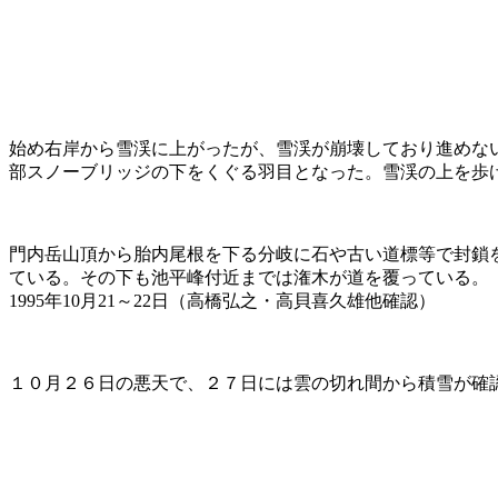
始め右岸から雪渓に上がったが、雪渓が崩壊しており進めな
部スノーブリッジの下をくぐる羽目となった。雪渓の上を歩
門内岳山頂から胎内尾根を下る分岐に石や古い道標等で封鎖
ている。その下も池平峰付近までは潅木が道を覆っている。
1995年10月21～22日（高橋弘之・高貝喜久雄他確認）
１０月２６日の悪天で、２７日には雲の切れ間から積雪が確