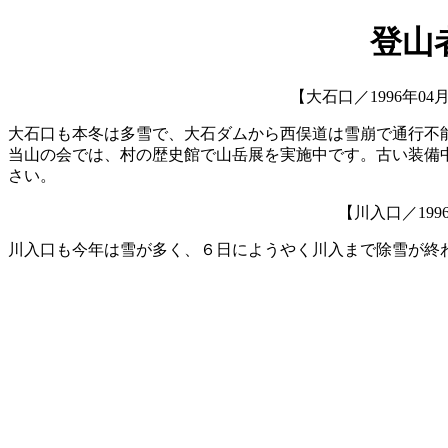
登山
【大石口／1996年0
大石口も本冬は多雪で、大石ダムから西俣道は雪崩で通行不
当山の会では、村の歴史館で山岳展を実施中です。古い装備
さい。
【川入口／199
川入口も今年は雪が多く、６日にようやく川入まで除雪が終