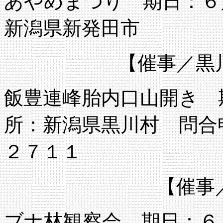
あやめまつり 期日：６
新潟県新発田市
【催事／黒
飯豊連峰胎内口山開き 
所：新潟県黒川村 問合
２７１１
【催事
ブナ林観察会 期日：６