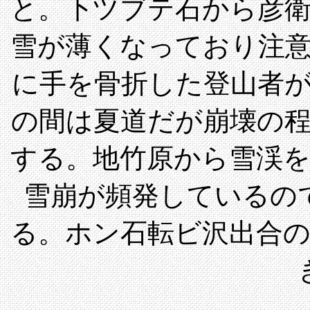
と。下ツブテ石から彦
雪が薄くなっており注
に手を骨折した登山者
の間は夏道だが崩壊の
する。地竹原から雪渓
雪崩が頻発しているの
る。ホン石転ビ沢出合