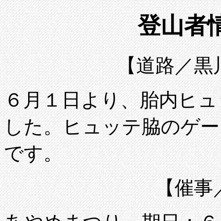
登山者
【道路／黒
６月１日より、胎内ヒュ
した。ヒュッテ脇のゲー
です。
【催事