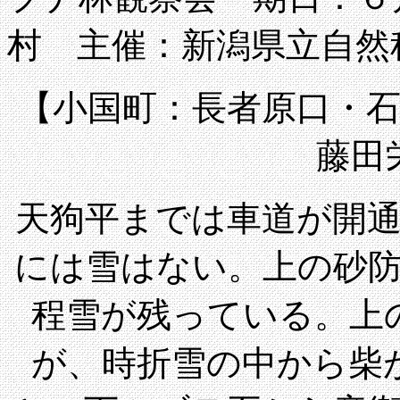
村 主催：新潟県立自然
【小国町：長者原口・石転
藤田
天狗平までは車道が開
には雪はない。上の砂
程雪が残っている。上
が、時折雪の中から柴