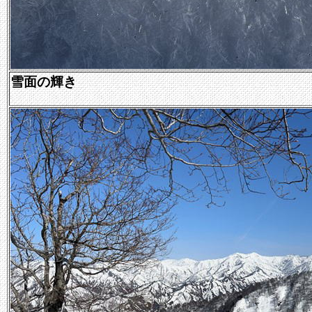
雪面の輝き