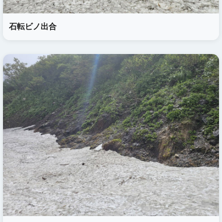
石転ビノ出合