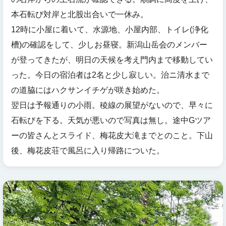
本石転び対岸と北股出合いで一休み。
12時に小屋に着いて、水源地、小屋内部、トイレ(浄化
槽)の確認をして、少しお昼寝。新潟山岳会のメンバー
が登ってきたが、明日の天候を考え門内まで移動してい
った。今日の宿泊者は2名と少し寂しい。治ニ清水まで
の道脇にはハクサンイチゲが咲き始めた。
翌日は予報通りの小雨。稜線の展望がないので、早々に
石転びを下る。天気が悪いので写真は無し。途中Gツア
ーの皆さんとスライド、梅花皮大滝までとのこと。下山
後、梅花皮荘で風呂に入り帰路についた。