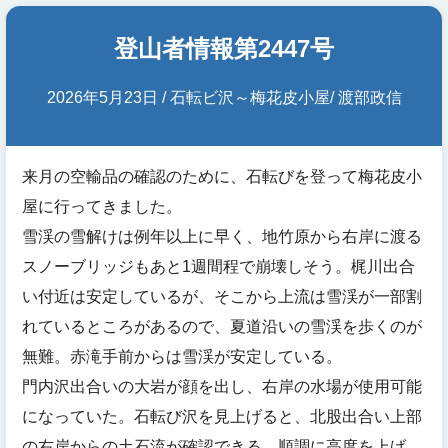
登山者情報第2447号
2026年5月23日 / 石転ビ沢～梅花皮小屋/ 渡部政信
来月の空輸品の確認のために、石転びを登って梅花皮小
屋に行ってきました。
雪渓の雪解けは例年以上に早く、地竹原から右岸に渡る
スノーブリッジもあと1週間程で崩壊しそう。梶川出合
い付近は安定しているが、そこから上流は雪渓が一部割
れているところがあるので、夏道沿いの雪渓を歩くのが
無難。赤滝手前からは雪渓が安定している。
門内沢出合いの大岩が顔を出し、右岸の水場が使用可能
になっていた。石転び沢を見上げると、北股出合い上部
の右岸からの土石流が確認できる。順調に高度を上げ、