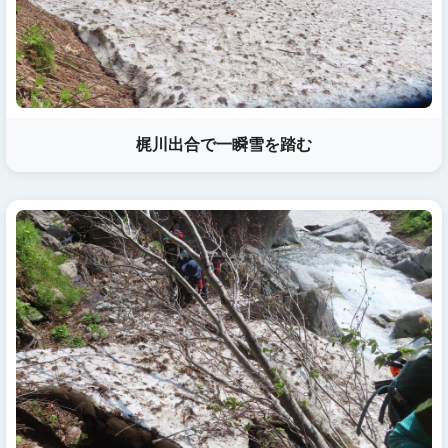
梶川出合で一瞬雪を踏む