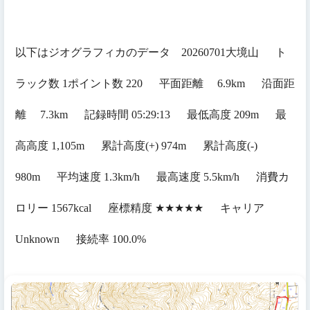
以下はジオグラフィカのデータ 20260701
大境山
ト
ラック数
1
ポイント数
220
平面距離
6.9km
沿面距
離
7.3km
記録時間
05:29:13
最低高度
209m
最
高高度
1,105m
累計高度
(+) 974m
累計高度
(-)
980m
平均速度
1.3km/h
最高速度
5.5km/h
消費カ
ロリー
1567kcal
座標精度
★★★★★
キャリア
Unknown
接続率
100.0%