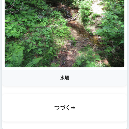
水場
つづく➡