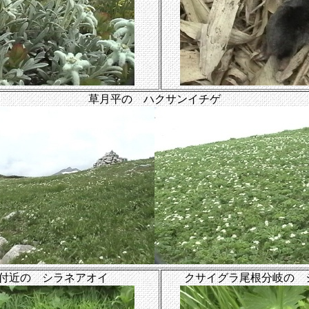
草月平の ハクサンイチゲ
付近の シラネアオイ
クサイグラ尾根分岐の 