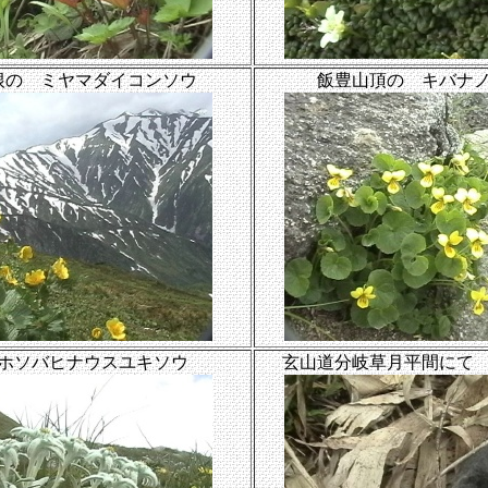
根の ミヤマダイコンソウ
飯豊山頂の キバナ
ホソバヒナウスユキソウ
玄山道分岐草月平間にて