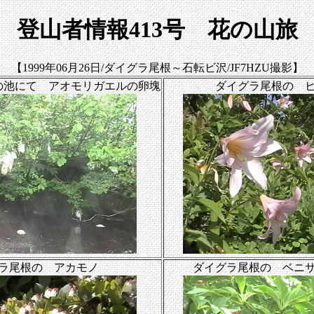
登山者情報413号 花の山旅
【1999年06月26日/ダイグラ尾根～石転ビ沢/JF7HZU撮影】
の池にて アオモリガエルの卵塊
ダイグラ尾根の 
ラ尾根の アカモノ
ダイグラ尾根の ベニ