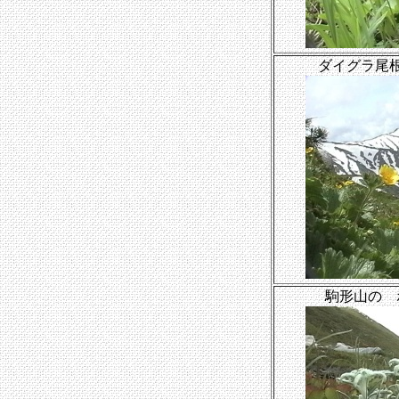
ダイグラ尾
駒形山の 