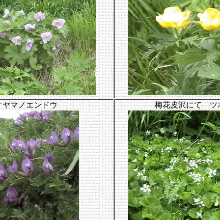
オヤマノエンドウ
梅花皮沢にて ツ