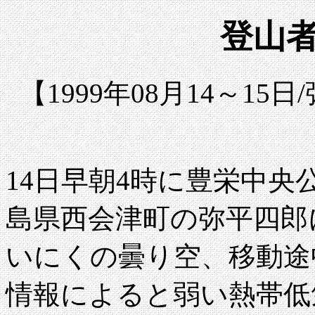
登山者
【1999年08月14～1
14日早朝4時に豊栄中
島県西会津町の弥平四郎
いにくの曇り空、移動途
情報によると弱い熱帯低