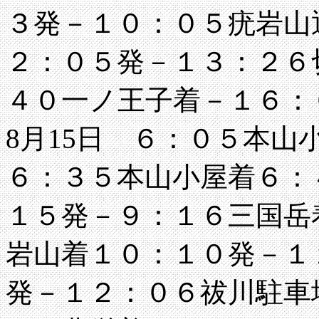
３発－１０：０５疣岩山
２：０５発－１３：２６
４０一ノ王子着－１６：
8月15日 ６：０５本
６：３５本山小屋着６：
１５発－９：１６三国岳
岩山着１０：１０発－１
発－１２：０６祓川駐車