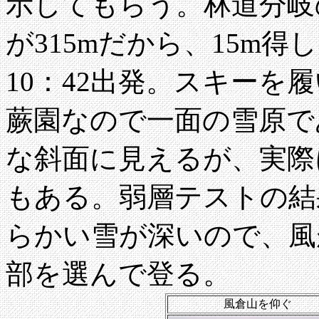
示してもらう。林道分岐
が315mだから、15m
10：42出発。スキーを
蕨園なので一面の雪原で
な斜面に見えるが、実際
もある。弱層テストの結
らかい雪が深いので、風
部を選んで登る。
風倉山を仰ぐ