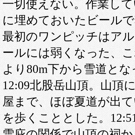
一切使えない。作業して
に埋めておいたビールで
最初のワンピッチはアル
ールには弱くなった、こ
より80m下から雪道と
12:09北股岳山頂。山
屋まで、ほぼ夏道が出て
を歩くこととした。12:
雪庇の関係で山頂の祠から