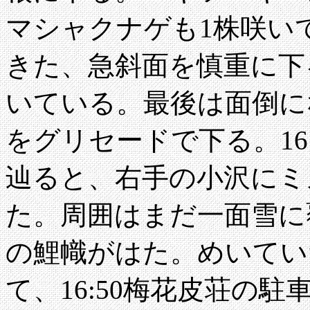
マシャクナゲも1株咲い
きた、急斜面を慎重に下
いている。最後は面倒に
をグリセードで下る。16:
辿ると、右手の小沢にミ
た。周囲はまだ一面雪に
の鯉幟がはた。めいてい
て、16:50梅花皮荘の