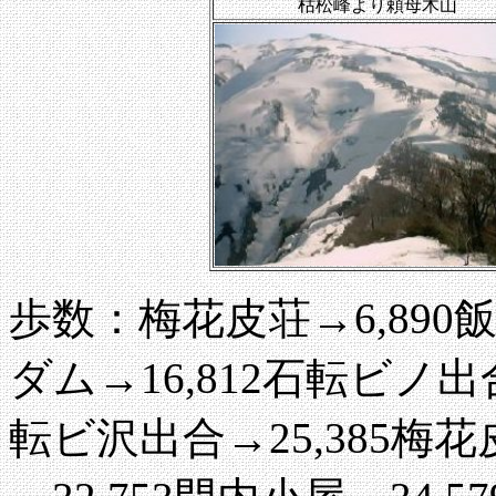
枯松峰より頼母木山
歩数：梅花皮荘→6,890飯
ダム→16,812石転ビノ出
転ビ沢出合→25,385梅花皮