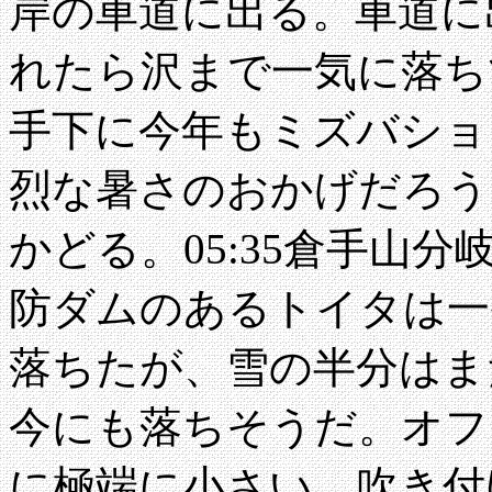
岸の車道に出る。車道に
れたら沢まで一気に落ち
手下に今年もミズバショ
烈な暑さのおかげだろう
かどる。05:35倉手山
防ダムのあるトイタは一
落ちたが、雪の半分はま
今にも落ちそうだ。オフ
に極端に小さい。吹き付