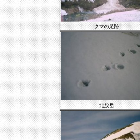
クマの足跡
北股岳