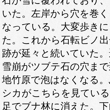
石が雪に覆われており、
いた。左岸から穴を巻く
なっている。大変歩きに
た。これから石転ビノ出
跡が延々と続いていた。
雪崩がツブテ石の穴まで到
地竹原で泡はなくなる。
シカがこちらを見ている
足でブナ林に消えた。下