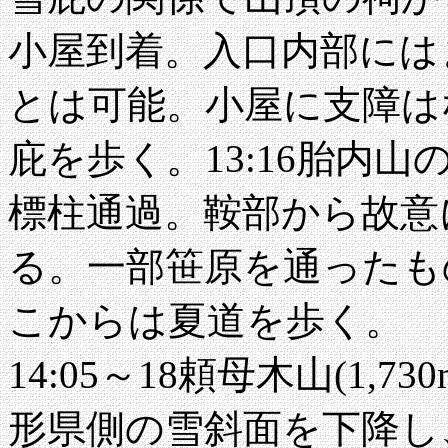
小屋到着。入口内部には
とは可能。小屋に支障は
庇を歩く。13:16胎内山
標柱通過。鞍部から故意
る。一部笹原を通ったもの
こからは夏道を歩く。
14:05～18頼母木山(1
形県側の雪斜面を下降し