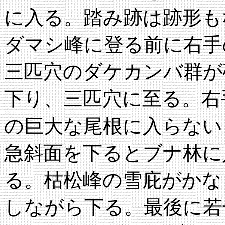
に入る。踏み跡は跡形も
ダマシ峰に登る前に右手
三匹穴のダケカンバ群が
下り、三匹穴に至る。右
の巨大な尾根に入らない
急斜面を下るとブナ林に入
る。枯松峰の雪庇がかな
しながら下る。最後に若