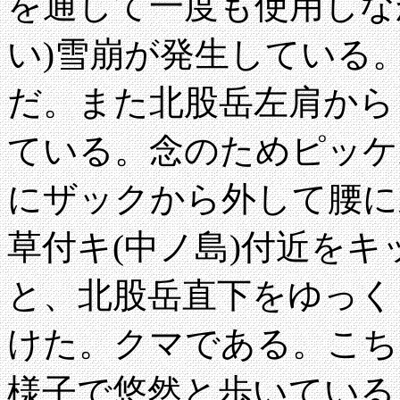
を通して一度も使用しな
い)雪崩が発生している
だ。また北股岳左肩から
ている。念のためピッケ
にザックから外して腰に
草付キ(中ノ島)付近を
と、北股岳直下をゆっく
けた。クマである。こち
様子で悠然と歩いている