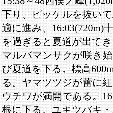
15:38～48西俣ノ峰(1
下り、ピッケルを抜いて
適に進み、16:03(720
を過ぎると夏道が出てき
マルバマンサクが咲き始
び夏道を下る。標高60
る。ヤマツツジが蕾に紅
ウチワが満開である。16:
根に下る。ユキツバキ・