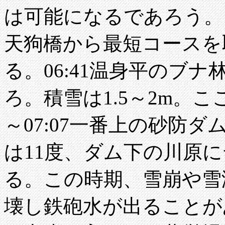
は可能になるであろう。
天狗橋から最短コースを取
る。06:41温身平のブ
ろ。積雪は1.5～2m。こ
～07:07一番上の砂防
は11度、ダム下の川原
る。この時期、雪崩や雪
壊し鉄砲水が出ることが