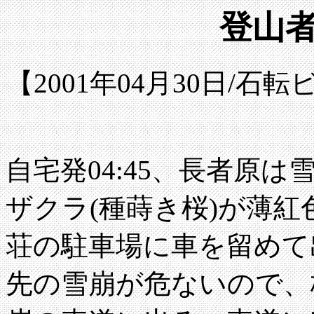
登山者
【2001年04月30日/
自宅発04:45、長者原
ザクラ(種蒔き桜)が薄紅色
荘の駐車場に車を留めて
先の雪崩が危ないので、