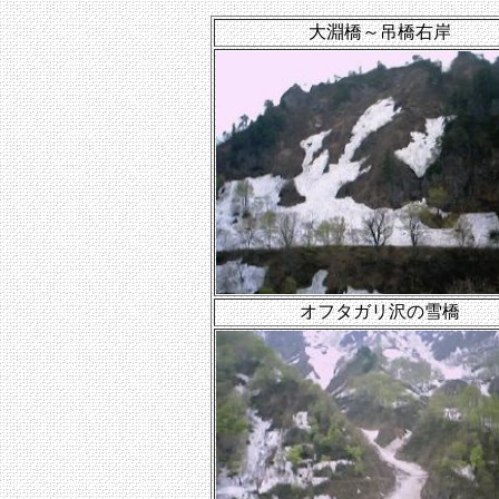
大淵橋～吊橋右岸
オフタガリ沢の雪橋