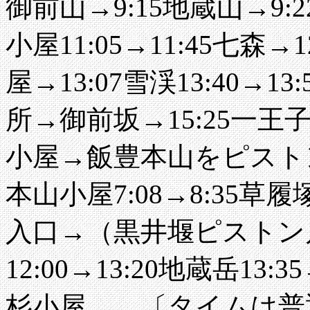
御前山→9:15地蔵山→9:2
小屋11:05→11:45七森→1
屋→13:07雪渓13:40→1
所→御前坂→15:25一王
小屋→飯豊本山をピストン
本山小屋7:08→8:35草履
入口→（黒井堰ピストン片
12:00→13:20地蔵岳13:
杉小屋 〔タイムは普