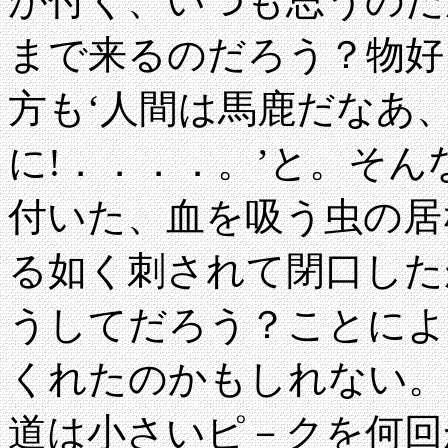
が付く、いつも思うのだ
まで来るのだろう？物好
方も‘人間は馬鹿だなあ
に!．．．．。’と。そ
付いた、血を吸う虫の居
る如く刺されて閉口した
うしてだろう？ことによ
くれたのかもしれない。
道は小さいピ－クを何回