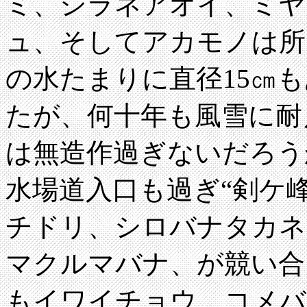
ミ、シラネアオイ、ミヤ
ュ、そしてアカモノは所
の水たまりに直径15㎝
たが、何十年も風雪に耐
は無造作過ぎないだろう
水場道入口も過ぎ“剣ケ
チドリ、シロバナタカネ
マクルマバナ、が競い合
もイワイチョウ、コメバ