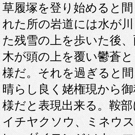
草履塚を登り始めると間
れた所の岩道には水が川
た残雪の上を歩いた後、
木が頭の上を覆い鬱蒼と
様だ。それを過ぎると間
晴らし良く姥権現から御
様だと表現出来る。鞍部
イチヤクソウ、ミネウス