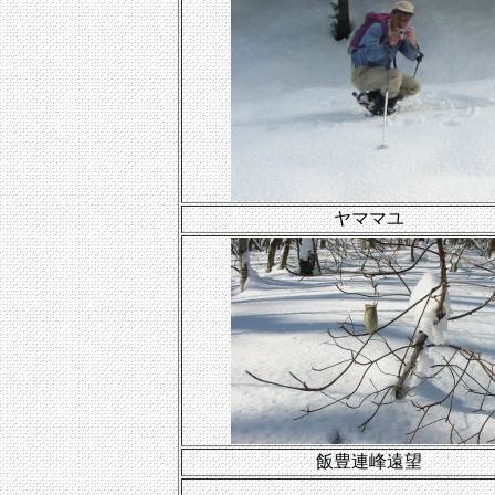
ヤママユ
飯豊連峰遠望