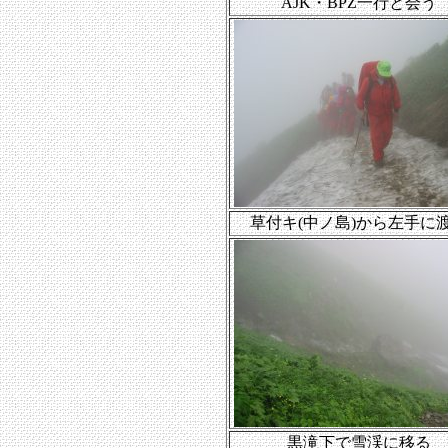
AJK・BPZ一行と会う
草付キ(中ノ島)から左手に
黒滝下で雪渓に移る