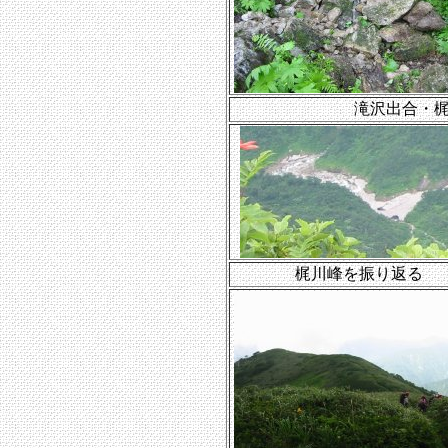
滝沢出合・
梶川峰を振り返る