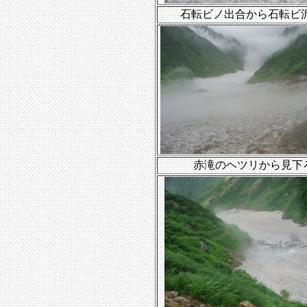
石転ビノ出合から石転ビ
赤滝のヘツリから見下