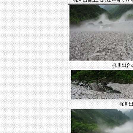
梶川出合
梶川