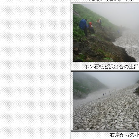
ホン石転ビ沢出合の上部
右岸からの