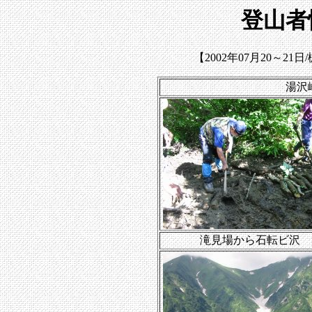
登山者
【2002年07月20～2
湯沢
滝見場から石転ビ沢