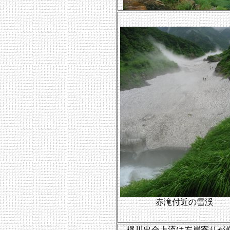
赤滝付近の雪渓
梶川出合上流は左岸寄りが