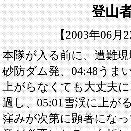
登山者
【2003年06月
本隊が入る前に、遭難現場
砂防ダム発、04:48う
上がらなくても大丈夫にな
過し、05:01雪渓に上
窪みが次第に顕著になっ