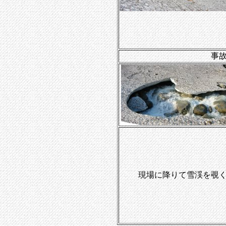
事
現場に降りて雪渓を覗