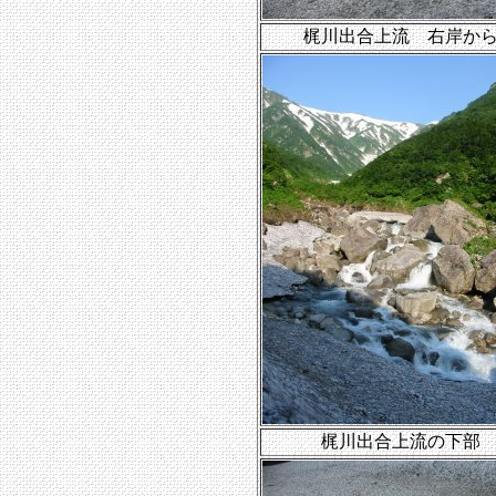
梶川出合上流 右岸か
梶川出合上流の下部