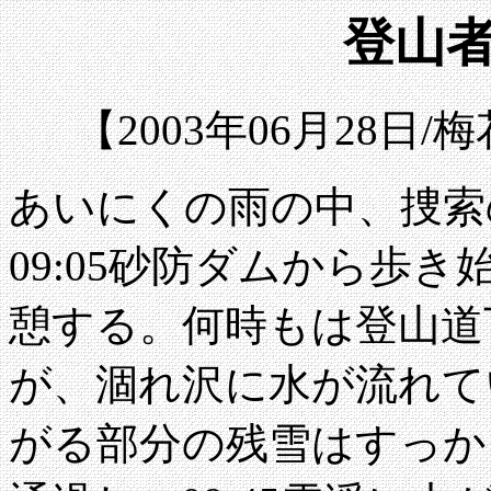
登山者
【2003年06月28日
あいにくの雨の中、捜索
09:05砂防ダムから歩き始
憩する。何時もは登山道
が、涸れ沢に水が流れて
がる部分の残雪はすっか