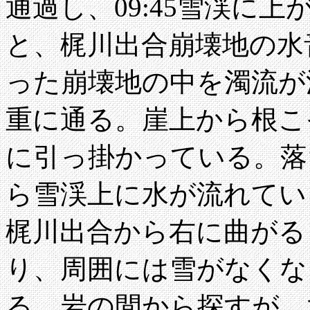
通過し、09:45雪渓に
と、梶川出合崩壊地の水
った崩壊地の中を濁流が
重に通る。崖上から根こ
に引っ掛かっている。落
ら雪渓上に水が流れてい
梶川出合から右に曲がる
り、周囲には雪がなくな
る。岩の間から探すが、