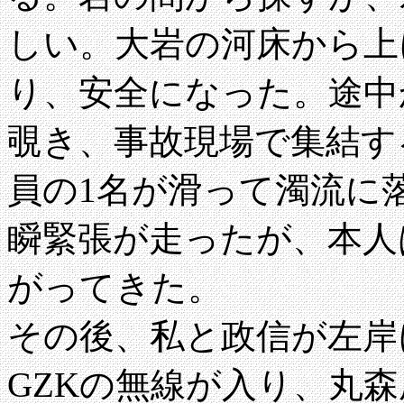
しい。大岩の河床から上
り、安全になった。途中
覗き、事故現場で集結す
員の1名が滑って濁流に
瞬緊張が走ったが、本人
がってきた。
その後、私と政信が左岸
GZKの無線が入り、丸