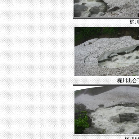
梶
梶川出合