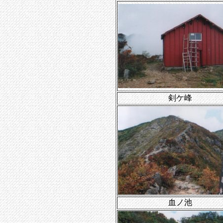
剣ケ峰
血ノ池