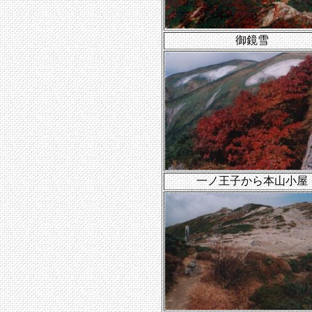
御鏡雪
一ノ王子から本山小屋