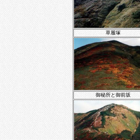
草履塚
御秘所と御前坂