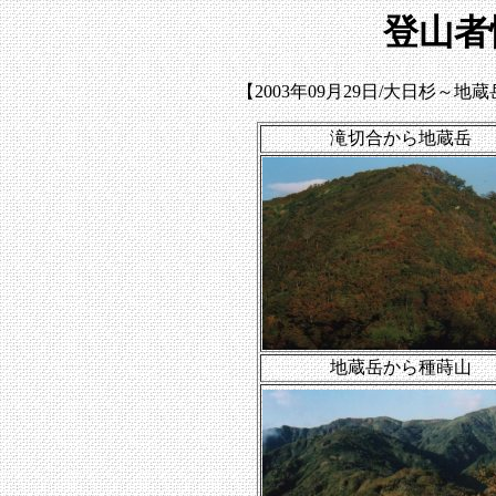
登山者
【2003年09月29日/大日杉
滝切合から地蔵岳
地蔵岳から種蒔山