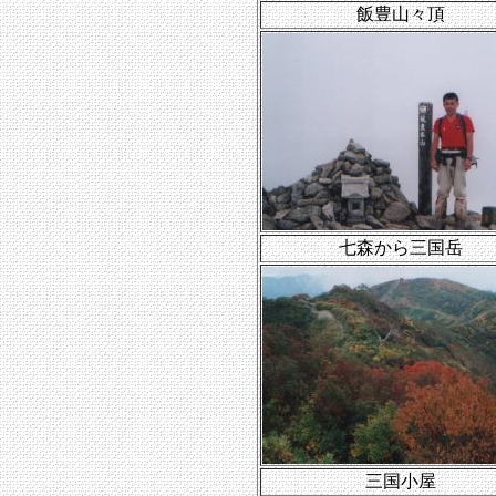
飯豊山々頂
七森から三国岳
三国小屋