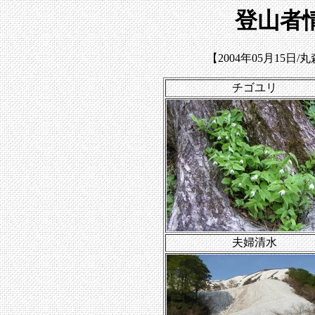
登山者
【2004年05月15
チゴユリ
夫婦清水