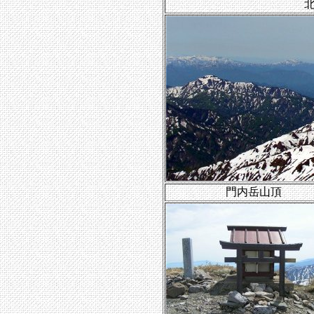
門内岳山頂