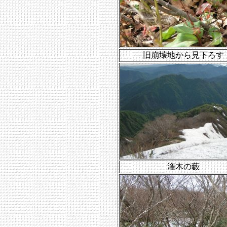
旧崩壊地から見下ろす
潅木の藪