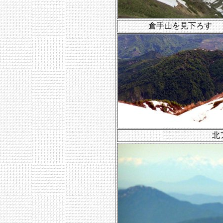
倉手山を見下ろす
北