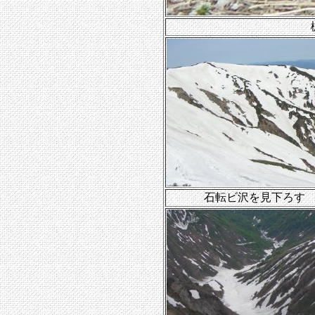
石転ビ沢を見下ろす