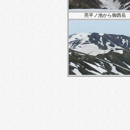
亮平ノ池から御西岳