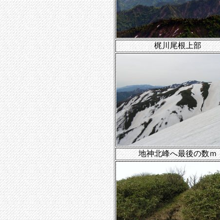
梶川尾根上部
地神北峰へ最後の数ｍ