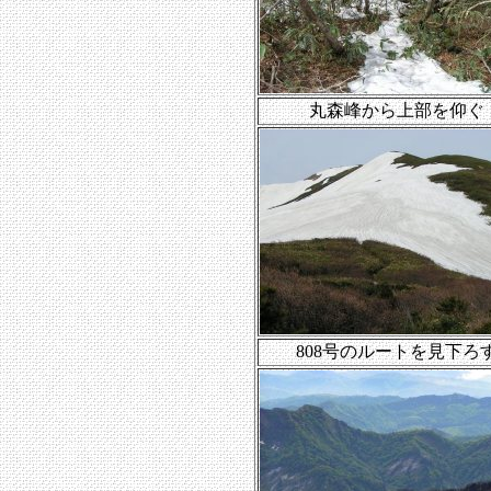
丸森峰から上部を仰ぐ
808号のルートを見下ろ