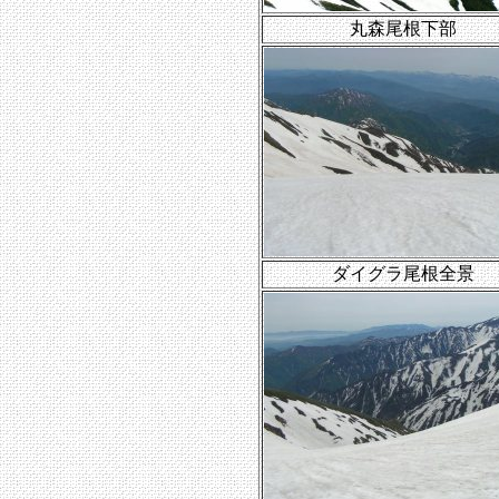
丸森尾根下部
ダイグラ尾根全景