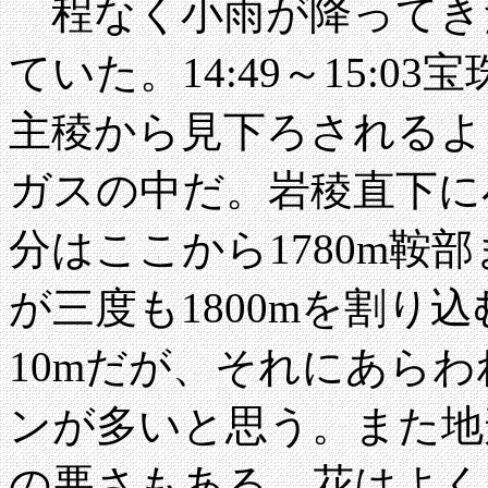
程なく小雨が降ってき
ていた。14:49～15:0
主稜から見下ろされるよ
ガスの中だ。岩稜直下に
分はここから1780m鞍
が三度も1800mを割り
10mだが、それにあら
ンが多いと思う。また地
の悪さもある。花はよく