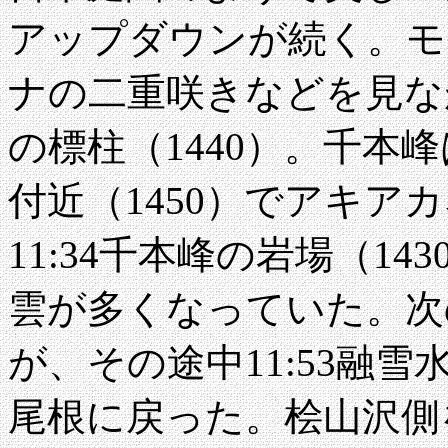
アップダウンが続く。モ
ナの二重咲きなどを見なが
の標柱（1440）。千本峰
付近（1450）でアキア
11:34千本峰の岩場（1
雲が多くなっていた。次
が、その途中11:53融雪水
尾根に戻った。桧山沢側を巻い