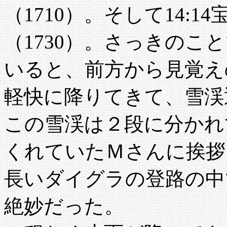
（1710）。そして14:
（1730）。さっきのこ
いると、前方から見覚え
軽快に降りてきて、雪渓
この雪渓は２段に分かれ
くれていたＭさんに挨拶
長いダイグラの登路の中
絶妙だった。