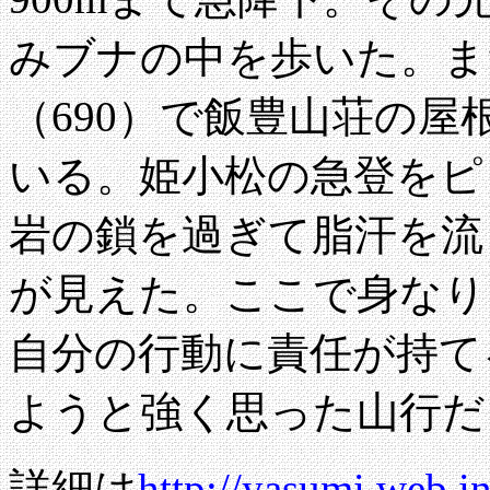
みブナの中を歩いた。また
（690）で飯豊山荘の
いる。姫小松の急登をピ
岩の鎖を過ぎて脂汗を流
が見えた。ここで身なりを整
自分の行動に責任が持て
ようと強く思った山行
詳細は
http://yasumi.web.in