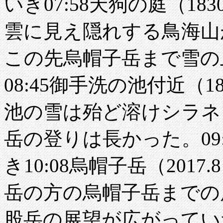
いき07:58天狗の庭（1
雲に見え隠れする鳥海山が
この先烏帽子岳まで雪の
08:45御手洗の池付近（
池の雪は殆ど溶けシラネ
岳の登りは長かった。09
き10:08烏帽子岳（20
岳の方の烏帽子岳までの
股岳の展望が広がっていた