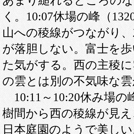
あまり縋れるところのな
く。10:07休場の峰（1
山への稜線がつながり、
が落胆しない。富士を歩
た気がする。西の主稜に
の雲とは別の不気味な雲
10:11～10:20休み場
樹間から西の稜線が見え
日本庭園のようで美しい。