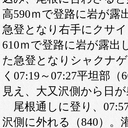
高590ｍで登路に岩が
急登となり右手にクサイ
610ｍで登路に岩が露
た急登となりシャクナゲ
く07:19～07:27平坦
見え、大又沢側から日が
尾根通しに登り、07:
沢側に外れる（840）。灌木