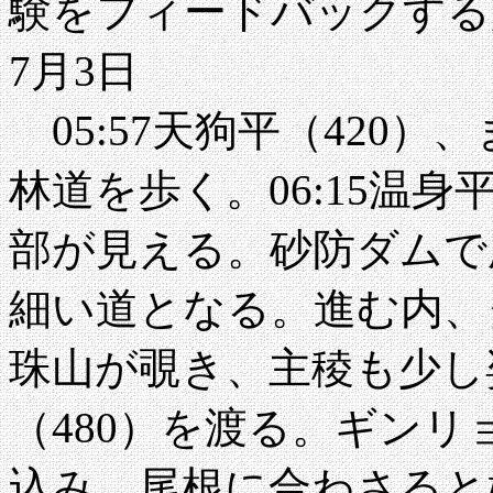
験をフィードバックする
7月3日
05:57天狗平（420
林道を歩く。06:15温身
部が見える。砂防ダムで
細い道となる。進む内、
珠山が覗き、主稜も少し姿
（480）を渡る。ギン
込み、尾根に合わさると