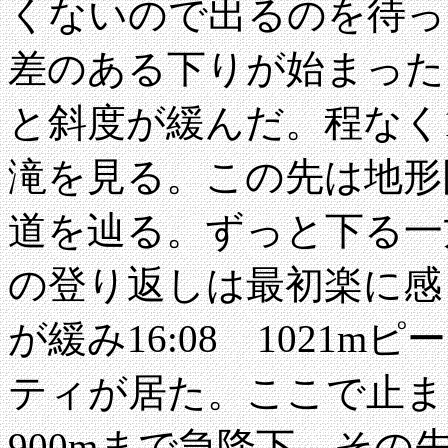
くないので出るのを待っ
差のある下りが始まった。
と斜度が緩んだ。程なく15
滝を見る。この先は地形
道を辿る。ずっと下る一方
の登り返しは最初楽に感
が緩み16:08 1021m
ティが居た。ここで止ま
900mまで急降下。その