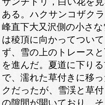
サンチドリ，白い花を見な
ある。ハクサンコザクラを見
峰直下大又沢側の小さな
は稜頂に向かってついて
ず、雪の上のトレースと
を進んだ。夏道に下りる
で、濡れた草付きに移っ
クだったが、雪渓と草付
の隙間が開いており、そ