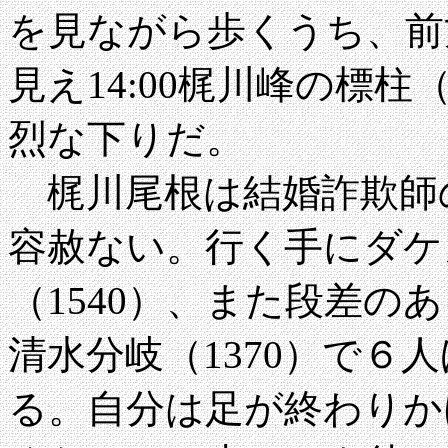
を見ながら歩くうち、前
見え14:00梶川峰の標柱
烈な下りだ。
梶川尾根は結婚詐欺師
容赦ない。行く手にダケカ
（1540）、また段差のあ
清水分岐（1370）で６
る。自分は足が終わりか