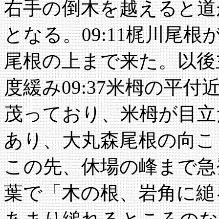
右手の倒木を越えると道
となる。09:11梶川尾
尾根の上まで来た。以後
度緩み09:37米栂の平付
茂っており、米栂が目立
あり、大丸森尾根の向こ
この先、休場の峰まで急
葉で「木の根、岩角に縋