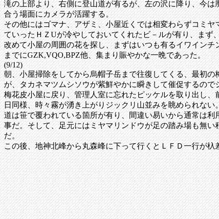
滝の上部より、右側に登山道が有るが、左の沢に降り、今は
合う場面にカメラが活躍する。
その他にはゴマナ、アザミ、小屋近くでは相変わらずコミヤマ
ていったＨＺUが冷やしておいてくれたビ－ルが有り、まず
改めて小屋の周囲の花を探し、まずはいつも有るイワインチ
までにGZK,VQO,BPZ他、集まり賑やかな一晩であった。
(9/12)
朝、小屋掃除をしてから烏帽子岳まで往復してくる、最初の
が、タカネマツムシソウが紫鮮やかに瞬きして催促するので
梅花皮小屋に戻り、管理人室に忘れたピッケルを取り出し、
日同様、時々霧が湧き上がりジックリ山並みを眺められない
道は笹で覆われている箇所が有り、間違い易いから通常は利
事だ。そして、足元にはミヤマリンドウが足の踏み場も無い
だ。
この後、地神北峰から丸森峰に下って行くとＬＦＤ一行が杁