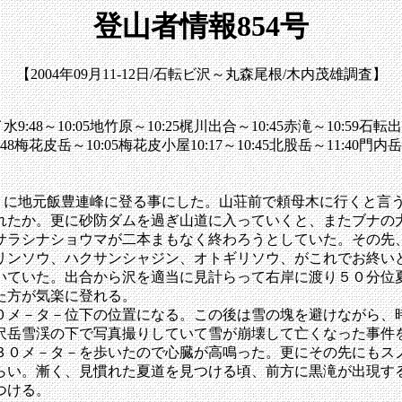
登山者情報854号
【2004年09月11-12日/石転ビ沢～丸森尾根/木内茂雄調査】
9:48～10:05地竹原～10:25梶川出合～10:45赤滝～10:59石転出合
48梅花皮岳～10:05梅花皮小屋10:17～10:45北股岳～11:40門内岳～
ぶりに地元飯豊連峰に登る事にした。山荘前で頼母木に行くと言
れたか。更に砂防ダムを過ぎ山道に入っていくと、またブナの
サラシナショウマが二本まもなく終わろうとしていた。その先
リンソウ、ハクサンシャジン、オトギリソウ、がこれでお終い
いていた。出合から沢を適当に見計らって右岸に渡り５０分位
た方が気楽に登れる。
０メ－タ－位下の位置になる。この後は雪の塊を避けながら、
沢岳雪渓の下で写真撮りしていて雪が崩壊して亡くなった事件
３０メ－タ－を歩いたので心臓が高鳴った。更にその先にもス
らい。漸く、見慣れた夏道を見つける頃、前方に黒滝が出現す
つける。