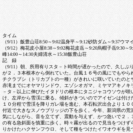
タイム
（9/11）飯豊山荘8:50～9:02温身平～9:12砂防ダム～9:37ウマイ水
（9/12）梅花皮小屋8:38～9:02梅花皮岳～9:20烏帽子岳9:30～9:
峰14:00～14:30夫婦清水～15:38飯豊山荘
記 録
（9/11）朝、所用有りスタ－ト時間が遅かったので、久し
が２．３本根本から倒れていた。台風１６号の風にでもやら
チクラブシ（トリカブトの一種）がきれいに咲いていたのと
赤滝までにオヤマリンドウ、エゾシオガマ、ミヤマアキノキ
－タ－以上に伸びたイタドリの根本にタニジャコウソウが咲
け、左岸から雪渓に乗る。傾斜がきついのでアイゼンは付け
１０分程で雪渓を降りガレ場を進む、本石転沢出合より１０
付近で大きなスノウブリッジの下を歩く。今年、新潟県の荒
気にしながら、音を立てず、震動を与えず、かつ急いで２．
の有る急斜面を慎重に歩く。時々霧が出るので見当をつけず
りかけたハクサンフウロ、そして種をつけたイワオウギを見