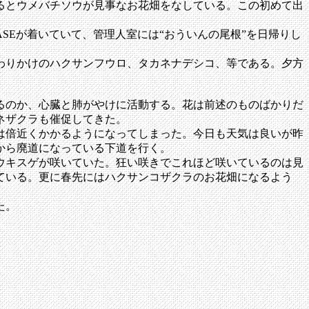
るとウメバチソウが見事なお花畑をなしている。この初めて出
SEが着いていて、管理人室には“おういんの尾根”を日帰りし
わりかけのハクサンフウロ、タカネナデシコ、等である。夕方
るのか、心臓と肺がやけに活動する。花は前述のものばかりだ
ネザクラも催促してきた。
は倍近くかかるようになってしまった。今日も天気は良いが昨
から廃道になっている下道を行く。
ウキスゲが咲いていた。狂い咲きでこれほど咲いているのは見
ている。更に春先にはハクサンコザクラのお花畑になるよう
た。