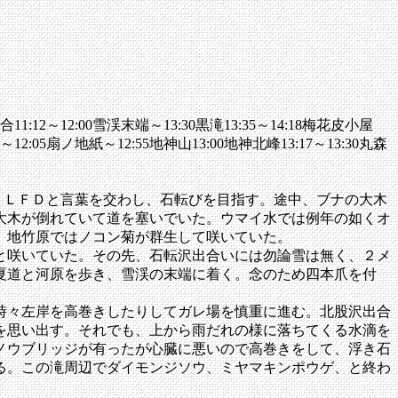
11:12～12:00雪渓末端～13:30黒滝13:35～14:18梅花皮小屋
12:05扇ノ地紙～12:55地神山13:00地神北峰13:17～13:30丸森
うＬＦＤと言葉を交わし、石転びを目指す。途中、ブナの大木
大木が倒れていて道を塞いでいた。ウマイ水では例年の如くオ
、地竹原ではノコン菊が群生して咲いていた。
と咲いていた。その先、石転沢出合いには勿論雪は無く、２メ
夏道と河原を歩き、雪渓の末端に着く。念のため四本爪を付
時々左岸を高巻きしたりしてガレ場を慎重に進む。北股沢出合
を思い出す。それでも、上から雨だれの様に落ちてくる水滴を
ノウブリッジが有ったが心臓に悪いので高巻きをして、浮き石
る。この滝周辺でダイモンジソウ、ミヤマキンポウゲ、と終わ