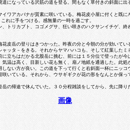
廃道になっている沢筋の道を登る。間もなく草付きの斜面に出
イワアカバナが質素に咲いている。梅花皮小屋に付くと既にA
、これに手をつける。感無量の一時を過ごす。
ン、トリカブト、コゴメグサ、狂い咲きのハクサンイチゲ、終
梅花皮岳の登りはきつかった。昨夜の分と今朝の分が効いてい
シャッタ－をきる。それからヤマハハコも、そして紅葉したミ
前に立ちはだかる北股岳に挑む、前には１５分位で登ったが今
。気温は高く、目新しい花も無く、扇ノ地紙を通過した。此処
用しない方が良い。この道を下って行くと右斜面一杯にニッコ
程咲いている。それから、ウサギギクが花の形をなんとか保っ
差岳の帰途で休んでいた。３０分程雑談をしてから、先に降り
画像