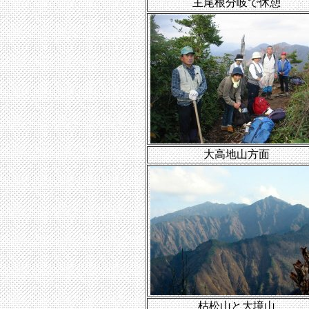
主尾根分岐で休憩
大高地山方面
枯松山と大境山