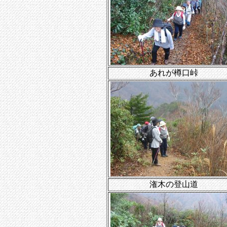
あれが樽口峠
潅木の登山道