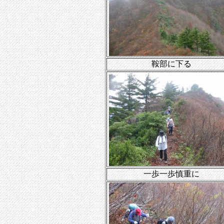
鞍部に下る
一歩一歩慎重に