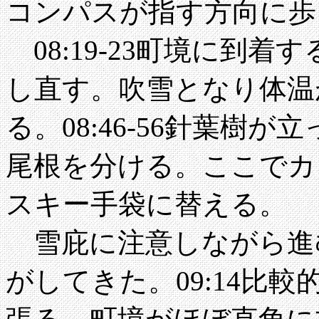
コンパスが指す方向に歩
08:19-23町境に到
し直す。吹雪となり体温
る。08:46-56針葉樹
尾根を分ける。ここでカ
スキー手袋に替える。
雪庇に注意しながら進
がしてきた。09:14比