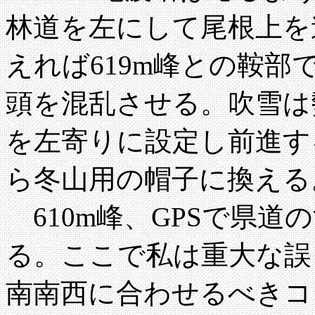
林道を左にして尾根上を進
えれば619m峰との鞍
頭を混乱させる。吹雪は
を左寄りに設定し前進する
ら冬山用の帽子に換える
610m峰、GPSで県道
る。ここで私は重大な誤
南南西に合わせるべきコ