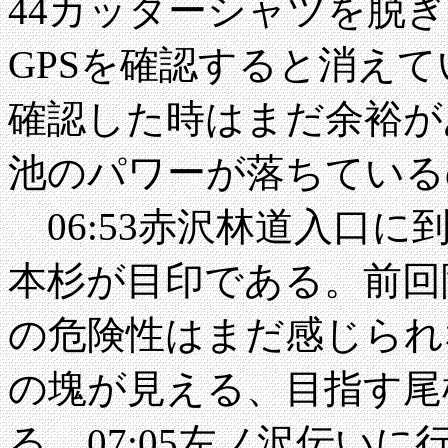
44カッターシャツを脱
GPSを確認すると消え
確認した時はまだ余裕が
池のパワーが落ちている
06:53赤沢林道入口
本杉が目印である。前回
の危険性はまだ感じられな
の塊が見える、目指す尾
る。07:05左ノ沢伝い