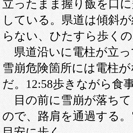
立ったまま握り飯を口に
している。県道は傾斜が
らない、ひたすら歩くの
県道沿いに電柱が立っ
雪崩危険箇所には電柱が
だ。12:58歩きながら食
目の前に雪崩が落ちて
ので、路肩を通過する。
目安に歩く。