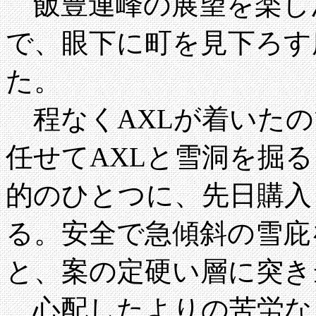
飯豊連峰の展望を楽しん
で、眼下に町を見下ろす
た。
程なくAXLが着いたの
任せてAXLと雪洞を掘
的のひとつに、先日購入
る。安全で急傾斜の雪庇
と、案の定硬い層に突き
心配したよりの苦労な