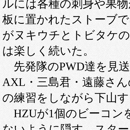
ルには各種の刺身や果物
板に置かれたストーブで
がヌキウチとトビタケの
は楽しく続いた。
先発隊のPWD達を見送り
AXL・三島君・遠藤さ
の練習をしながら下山す
HZUが1個のビーコン
ないように隠す。スター