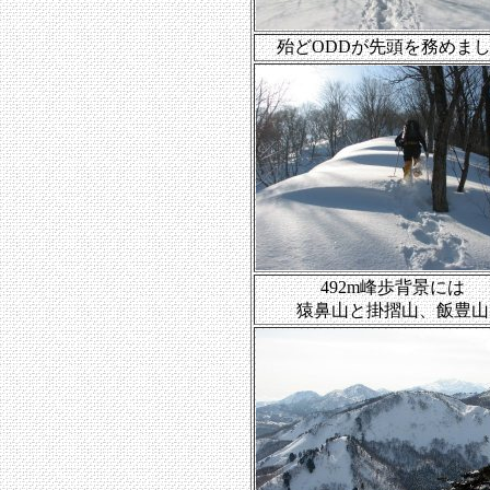
殆どODDが先頭を務めま
492m峰歩背景には
猿鼻山と掛摺山、飯豊山