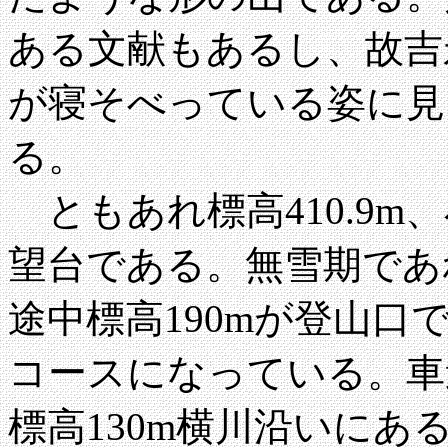
ある文献もあるし、故吉
が寝そべっている姿に見
る。
ともあれ標高410.9m
望台である。無雪期であ
途中標高190mが登山
コースになっている。車
標高130m横川沿いに