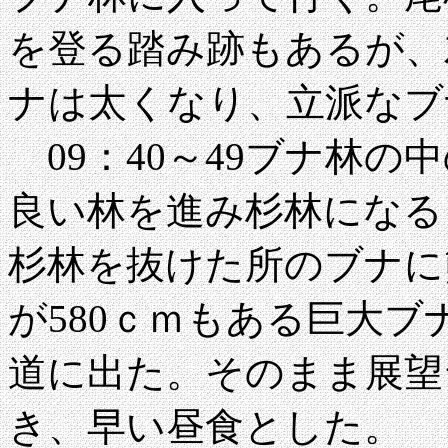
を登る踏み跡もあるが、
ナは太くなり、立派なブ
09：40～49ブナ林の
良い林を進み杉林になる
杉林を抜けた所のブナに
が580ｃｍもある巨大
道に出た。そのまま展望台(
き、早い昼食とした。