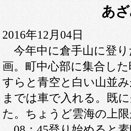
あざ
2016年12月04日
今年中に倉手山に登り
画。町中心部に集合した
すらと青空と白い山並み
までは車で入れる。既に
た。ちょうど雲海の上限
08：45登り始めると