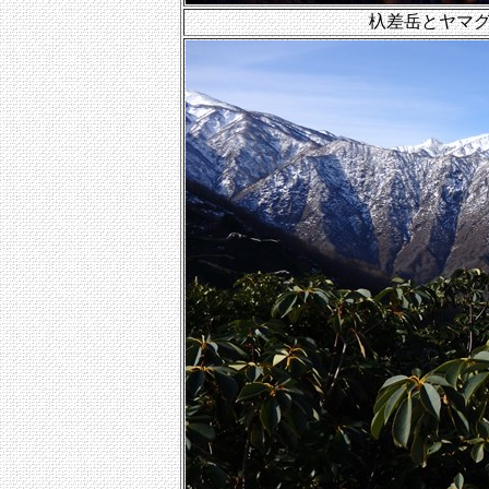
杁差岳とヤマ