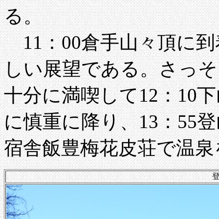
る。
11：00倉手山々頂に
しい展望である。さっそ
十分に満喫して12：10
に慎重に降り、13：55
宿舎飯豊梅花皮荘で温泉
登