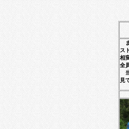
ま
ス
相
全
当
見