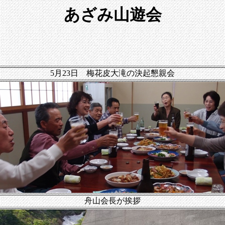
あざみ山遊会
5月23日 梅花皮大滝の決起懇親会
舟山会長が挨拶