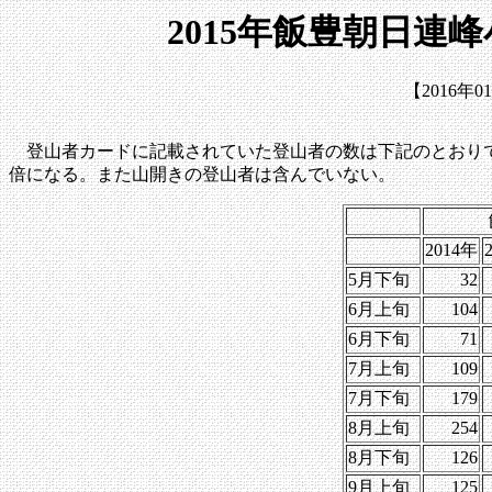
2015年飯豊朝日連
【2016年
登山者カードに記載されていた登山者の数は下記のとおりで
倍になる。また山開きの登山者は含んでいない。
2014年
5月下旬
32
6月上旬
104
6月下旬
71
7月上旬
109
7月下旬
179
8月上旬
254
8月下旬
126
9月上旬
125