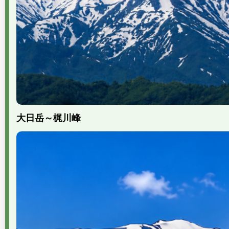
大日岳～梶川峰