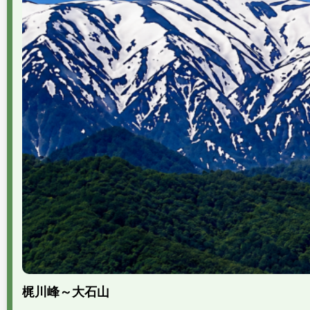
梶川峰～大石山