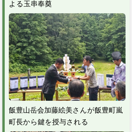
よる玉串奉奠
飯豊山岳会加藤絵美さんが飯豊町嵐
町長から鍵を授与される