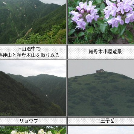
下山途中で
頼母木小屋遠景
地神山と頼母木山を振り返る
リョウブ
二王子岳