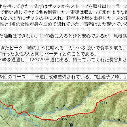
を持ってきた。先ずはザックからストーブを取り出し、ラー
で追い越してきた3名も到着した。雷鳴は収まって来たような
上濡れないようにザックの中に入れ、頼母木小屋を出発した。あ
と1名の女性が身を屈めて隠れていた。雷鳴はまだ響いている
だ油断はできない。11:03藪に入るとひと安心であるが、尾
を過ぎたピーク、嘘のように晴れる、カッパを脱いで食事を取る
て行った女性2人と同じパーティとのことである。
子ノ峰を通過し、12:37-55車道に出る。待っていてくれた長谷川
今回のコース 「車道は改修整備されている。□は姫子ノ峰。