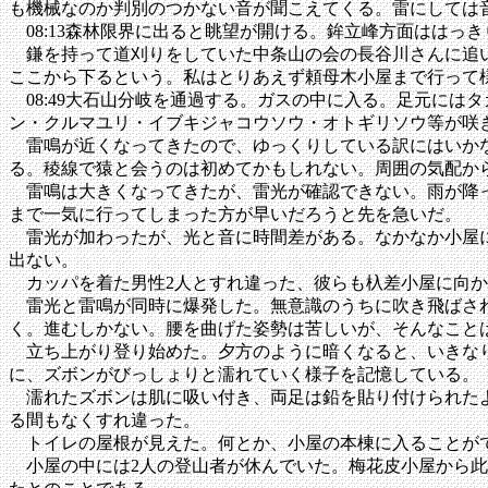
も機械なのか判別のつかない音が聞こえてくる。雷にしては
08:13森林限界に出ると眺望が開ける。鉾立峰方面ははっ
鎌を持って道刈りをしていた中条山の会の長谷川さんに追い
ここから下るという。私はとりあえず頼母木小屋まで行って
08:49大石山分岐を通過する。ガスの中に入る。足元には
ン・クルマユリ・イブキジャコウソウ・オトギリソウ等が咲
雷鳴が近くなってきたので、ゆっくりしている訳にはいかな
る。稜線で猿と会うのは初めてかもしれない。周囲の気配か
雷鳴は大きくなってきたが、雷光が確認できない。雨が降っ
まで一気に行ってしまった方が早いだろうと先を急いだ。
雷光が加わったが、光と音に時間差がある。なかなか小屋に
出ない。
カッパを着た男性2人とすれ違った、彼らも杁差小屋に向か
雷光と雷鳴が同時に爆発した。無意識のうちに吹き飛ばされ
く。進むしかない。腰を曲げた姿勢は苦しいが、そんなこと
立ち上がり登り始めた。夕方のように暗くなると、いきなり
に、ズボンがびっしょりと濡れていく様子を記憶している。
濡れたズボンは肌に吸い付き、両足は鉛を貼り付けられたよ
る間もなくすれ違った。
トイレの屋根が見えた。何とか、小屋の本棟に入ることが
小屋の中には2人の登山者が休んでいた。梅花皮小屋から此