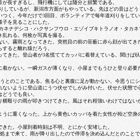
音が長すぎるし、飛行機にしては随分と頻繁である。
きりしているが、新潟市方面がもやっている。先ほどの音はど
つく。今年だけで3回目、ボランティアで毎年道刈りをしてい
様子を見ることにした。
タカネナデシコ・ハクサンフウロ・エゾイブキトラノオ・タカ
き乱れる。何枚か写真を撮る。
い。霧雨となってきた。突然目の前の笹薮に赤ら顔が出てき
らすると離れ猿だろう。
てきた。登山者が3名慌ててカッパに着替えている。聞けば杁
着かない。一瞬ガスが薄くなり、小屋までもうひと登り必要
うとのことである。焦る心と裏腹に足が動かない。今思うにシ
ないように登山道にうつ伏せでしがみ付いた。伏せた状態で
はどうでも良い。
横殴りの雨が叩きつけてきた。風はそれ程強いわけではない
うに重くなった。上から黄色いカッパを着た女性が殆ど空身
できた。小屋到着時刻は不明、とにかく安堵した。
処まで来て、雨が降り出したので停滞を決め込んだとのことで