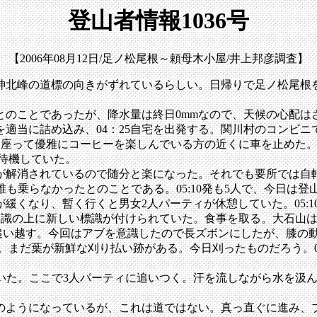
登山者情報1036号
【2006年08月12日/足ノ松尾根～頼母木小屋/井上邦彦調査】
北峰の道標の向きがずれているらしい。日帰りで足ノ松尾根
のことであったが、降水量は終日0mmなので、天候の心配は
適当に詰め込み、04：25自宅を出発する。関川村のコンビニ
椅子に座って優雅にコーヒーを楽しんでいる方の近くに車を止め
が待機していた。
解消されているので随分と楽になった。それでも要所では自
は誰も乗らなかったとのことである。05:10発も5人で、今日は
くなり、暫く行くと男女2人パーティが休憩していた。05:1
従来の標識の上に新しい標識が付けられていた。食事を取る。大石
を追い越す。今回はアブを意識したので長ズボンにしたが、膝の
た。まだ葉が新鮮な刈り払い跡がある。今日刈ったものだろう。0
られていた。ここで3人パーティに追いつく。汗を流しながら水を
ようになっているが、これは道ではない。真っ直ぐに進み、