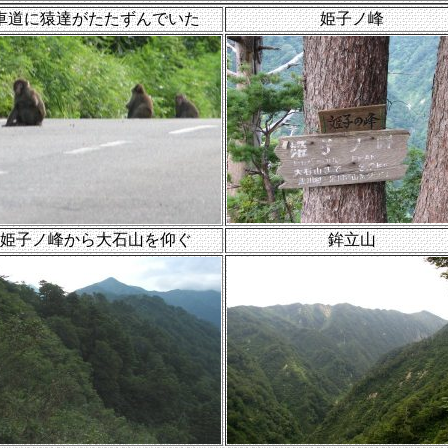
車道に猿達がたたずんでいた
姫子ノ峰
姫子ノ峰から大石山を仰ぐ
鉾立山