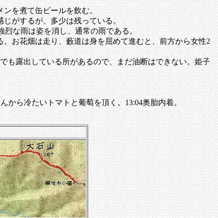
メンを煮て缶ビールを飲む。
感じがするが、多少は残っている。
の強烈な雨は姿を消し、通常の雨である。
。お花畑は走り、藪道は身を屈めて進むと、前方から女性2
根筋でも露出している所があるので、まだ油断はできない。姫子
。
さんから冷たいトマトと葡萄を頂く。13:04奥胎内着。
」