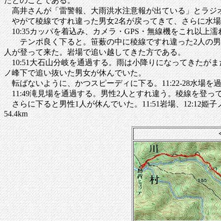
たとのことである。
高井さんが「雷警報、大雨洪水注意報が出ている」とラジオ
やがて稜線ですれ違った男女2名が戻ってきて、さらに水場
10:35カッパを着込み、カメラ・GPS・無線機をこれ以
テンポ良く下ると。笹薮の中に稜線ですれ違った2人の男性
人が登って来た。岩場で追い越してきた方である。
10:51大石山分岐を通過する。雨は小降りになってきたがま
ノ峰下で追い抜いた男女が休んでいた。
転ばないように、かつスピーディに下る。11:22-28水場
11:49滝見場を通過する。男性2人とすれ違う。稜線を登っ
さらに下ると男性1人が休んでいた。11:51岩場、12:12姫
54.4km