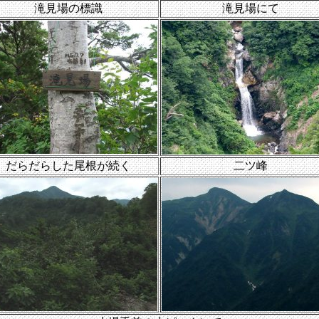
滝見場の標識
滝見場にて
だらだらした尾根が続く
二ツ峰