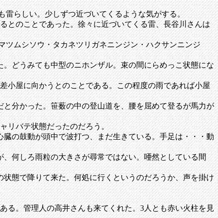
うも雷らしい。少しずつ近づいてくるような気がする。
るとのことであった。徐々に近づいてくる雷、長谷川さんは
ネマツムシソウ・タカネツリガネニンジン・ハクサンニンジ
た。どうみても中型のニホンザル。束の間にらめっこ状態にな
差小屋に向かうとのことである。この程度の雨であれば小屋
だと分かった。笹薮の中の登山道を、腰を屈めて登るが馬力が
ャリバテ状態だったのだろう。
心臓の鼓動が頭中で波打つ、まだ生きている。手足は・・・動
が、何しろ雨粒の大きさが尋常ではない。唖然としている間
の状態で降りて来た。何処に行くというのだろうか、声を掛け
ある。管理人の高井さんも来てくれた。3人とも赤い火柱を見