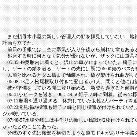
まだ頼母木小屋の新しい管理人の顔を拝見していない、地神
計画を立てた。
前日の予報では上空に寒気が入り午後から崩れて雷もあると
起床する時に何となく気分が優れないが、ザックに山道具を
05:35-49奥胎内に着くと、沢山の車が止まっていた。
し、ゲートの鎖を潜る。ゲートの先には既に06:00発のバス
以前と比べるとダム橋まで舗装され、橋が架けられ曲がりが
06:08-13足ノ松尾根取り付きで登山者が1人、聞くと他に
彼が準備をしている間に登り始める。急登を過ぎると傾斜が緩
06:41小ピークを過ぎ、06：49-56姫子ノ峰に到着。
07:11岩場を通り過ぎる。休憩していた女性2人パーティ
07:23滝見場の標識も姫子ノ峰と同じ標識が付けられてい
ジが咲いている。
07:48-57水場分岐には手作りの新しい標識が2枚付け
がいたとのことであった。
分岐のすぐ先は鞍部を横切るような道モドキがあり十字路の