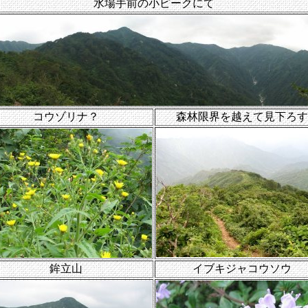
水場手前の小ピークにて
コウゾリナ？
森林限界を越えて見下ろす
鉾立山
イブキジャコウソウ