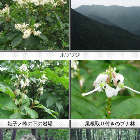
ホツツジ
姫子ノ峰の下の岩場
尾根取り付きのブナ林