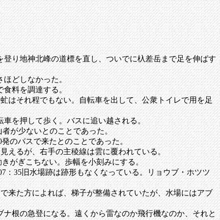
を登り地神北峰の道標を直し、ついでに杁差岳まで足を伸ばす
さほどしなかった。
で食料を調達する。
た。虻はそれ程でもない。自転車を出して、公衆トイレで用を足
転車を押して歩く。バスに追い越される。
登山者が少ないとのことであった。
0発のバスで来たとのことであった。
山は見えるが、右手の主稜線は雲に覆われている。
動きがぎこちない。歩幅を小刻みにする。
7：35旧水場跡は跡形もなくなっている。リョウブ・ホツツ
汲んで来た方によれば、梯子が整備されていたが、水場にはアブ
ブナ根の急登になる。遠くから雷なのか飛行機なのか、それと