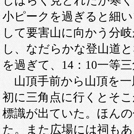
しばらく見とれたが寒く
小ピークを過ぎると細い
して要害山に向かう分岐
し、なだらかな登山道と
を過ぎて、14：10一等
山頂手前から山頂を一
初に三角点に行くとそこ
標識が出ていた。ほんの
た。また広場には祠もあ