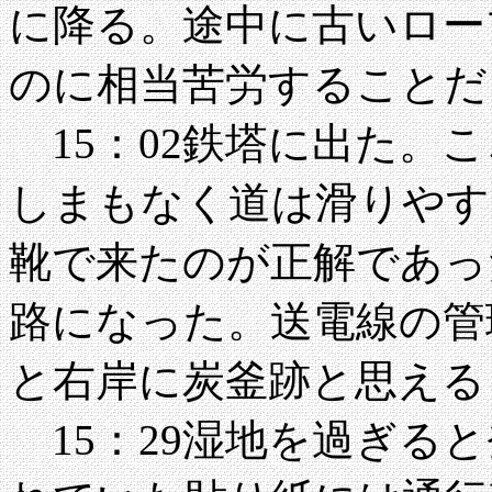
に降る。途中に古いロー
のに相当苦労することだ
15：02鉄塔に出た。
しまもなく道は滑りやす
靴で来たのが正解であった
路になった。送電線の管
と右岸に炭釜跡と思える
15：29湿地を過ぎる