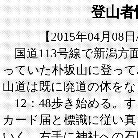
登山者情
【2015年04月0
国道113号線で新潟方
っていた朴坂山に登って
山道は既に廃道の体をな
12：48歩き始める。
カード届と標識に従い真
いく。右手に神社への石